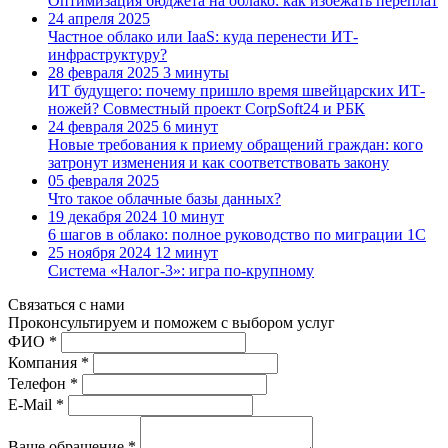
Оптимизация бюджета на облако: как избежать переплат
24 апреля 2025
Частное облако или IaaS: куда перенести ИТ-
инфраструктуру?
28 февраля 2025
3 минуты
ИТ будущего: почему пришло время швейцарских ИТ-
ножей? Совместный проект CorpSoft24 и РБК
24 февраля 2025
6 минут
Новые требования к приему обращений граждан: кого
затронут изменения и как соответствовать закону
05 февраля 2025
Что такое облачные базы данных?
19 декабря 2024
10 минут
6 шагов в облако: полное руководство по миграции 1С
25 ноября 2024
12 минут
Система «Налог-3»: игра по-крупному
Связаться с нами
Проконсуль­тируем и поможем с выбором услуг
ФИО *
Компания *
Телефон *
E-Mail *
Ваше обращение *