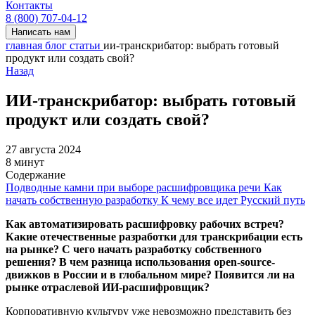
Контакты
8 (800) 707-04-12
Написать нам
главная
блог
статьи
ии-транскрибатор: выбрать готовый
продукт или создать свой?
Назад
ИИ-транскрибатор: выбрать готовый
продукт или создать свой?
27 августа 2024
8 минут
Содержание
Подводные камни при выборе расшифровщика речи
Как
начать собственную разработку
К чему все идет
Русский путь
Как автоматизировать расшифровку рабочих встреч?
Какие отечественные разработки для транскрибации есть
на рынке? С чего начать разработку собственного
решения? В чем разница использования open-source-
движков в России и в глобальном мире? Появится ли на
рынке отраслевой ИИ-расшифровщик?
Корпоративную культуру уже невозможно представить без