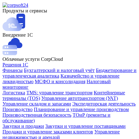
Продукты и сервисы
Внедрение 1С
Облачные услуги CorpCloud
Решения 1С
Финансы
Бухгалтерский и налоговый учёт
Бюджетирование и
управленческая аналитика
Казначейство и управление
ликвидностью
МСФО и консолидация
Налоговый
мониторинг
Логистика
TMS: управление транспортом
Контейнерные
терминалы (TOS)
Управление автотранспортом (УАТ)
Управление складом и запасами
Экспедиторская деятельность
Производство
Планирование и управление производством
Производственная безопасность
ТОиР (ремонты и
обслуживание)
Закупки и продажи
Закупки и управление поставщиками
Продажи и управление заказами клиентов
Управление
недвижимостью и арендой