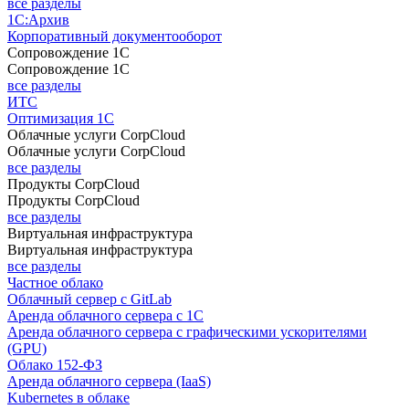
все разделы
1С:Архив
Корпоративный документооборот
Сопровождение 1С
Сопровождение 1С
все разделы
ИТС
Оптимизация 1С
Облачные услуги CorpCloud
Облачные услуги CorpCloud
все разделы
Продукты CorpCloud
Продукты CorpCloud
все разделы
Виртуальная инфраструктура
Виртуальная инфраструктура
все разделы
Частное облако
Облачный сервер с GitLab
Аренда облачного сервера с 1С
Аренда облачного сервера с графическими ускорителями
(GPU)
Облако 152-ФЗ
Аренда облачного сервера (IaaS)
Kubernetes в облаке