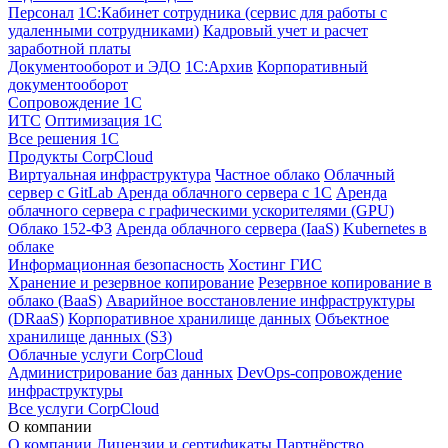
Персонал
1С:Кабинет сотрудника (сервис для работы с
удаленными сотрудниками)
Кадровый учет и расчет
заработной платы
Документооборот и ЭДО
1С:Архив
Корпоративный
документооборот
Сопровождение 1С
ИТС
Оптимизация 1С
Все решения 1С
Продукты CorpCloud
Виртуальная инфраструктура
Частное облако
Облачный
сервер с GitLab
Аренда облачного сервера с 1С
Аренда
облачного сервера с графическими ускорителями (GPU)
Облако 152-ФЗ
Аренда облачного сервера (IaaS)
Kubernetes в
облаке
Информационная безопасность
Хостинг ГИС
Хранение и резервное копирование
Резервное копирование в
облако (BaaS)
Аварийное восстановление инфраструктуры
(DRaaS)
Корпоративное хранилище данных
Объектное
хранилище данных (S3)
Облачные услуги CorpCloud
Администрирование баз данных
DevOps-сопровождение
инфраструктуры
Все услуги CorpCloud
О компании
О компании
Лицензии и сертификаты
Партнёрство