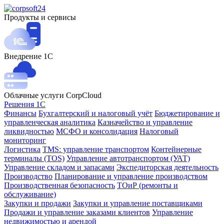
Продукты и сервисы
Внедрение 1С
Облачные услуги CorpCloud
Решения 1С
Финансы
Бухгалтерский и налоговый учёт
Бюджетирование и
управленческая аналитика
Казначейство и управление
ликвидностью
МСФО и консолидация
Налоговый
мониторинг
Логистика
TMS: управление транспортом
Контейнерные
терминалы (TOS)
Управление автотранспортом (УАТ)
Управление складом и запасами
Экспедиторская деятельность
Производство
Планирование и управление производством
Производственная безопасность
ТОиР (ремонты и
обслуживание)
Закупки и продажи
Закупки и управление поставщиками
Продажи и управление заказами клиентов
Управление
недвижимостью и арендой