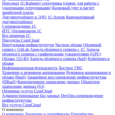
Персонал
1С:Кабинет сотрудника (сервис для работы с
удаленными сотрудниками)
Кадровый учет и расчет
заработной платы
Документооборот и ЭДО
1С:Архив
Корпоративный
документооборот
Сопровождение 1С
ИТС
Оптимизация 1С
Все решения 1С
Продукты CorpCloud
Виртуальная инфраструктура
Частное облако
Облачный
сервер с GitLab
Аренда облачного сервера с 1С
Аренда
облачного сервера с графическими ускорителями (GPU)
Облако 152-ФЗ
Аренда облачного сервера (IaaS)
Kubernetes в
облаке
Информационная безопасность
Хостинг ГИС
Хранение и резервное копирование
Резервное копирование в
облако (BaaS)
Аварийное восстановление инфраструктуры
(DRaaS)
Корпоративное хранилище данных
Объектное
хранилище данных (S3)
Облачные услуги CorpCloud
Администрирование баз данных
DevOps-сопровождение
инфраструктуры
Все услуги CorpCloud
О компании
О компании
Лицензии и сертификаты
Партнёрство