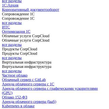
все разделы
1С:Архив
Корпоративный документооборот
Сопровождение 1С
Сопровождение 1С
все разделы
ИТС
Оптимизация 1С
Облачные услуги CorpCloud
Облачные услуги CorpCloud
все разделы
Продукты CorpCloud
Продукты CorpCloud
все разделы
Виртуальная инфраструктура
Виртуальная инфраструктура
все разделы
Частное облако
Облачный сервер с GitLab
Аренда облачного сервера с 1С
Аренда облачного сервера с графическими ускорителями
(GPU)
Облако 152-ФЗ
Аренда облачного сервера (IaaS)
Kubernetes в облаке