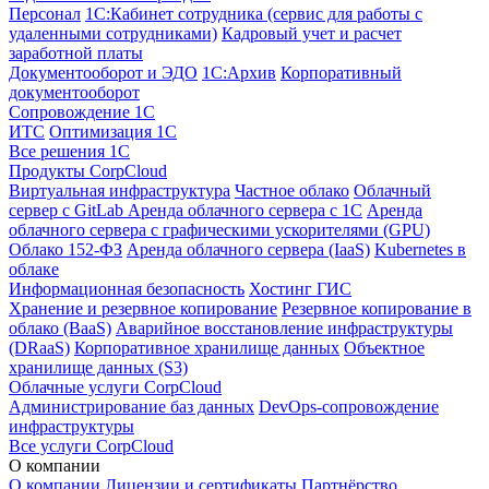
Персонал
1С:Кабинет сотрудника (сервис для работы с
удаленными сотрудниками)
Кадровый учет и расчет
заработной платы
Документооборот и ЭДО
1С:Архив
Корпоративный
документооборот
Сопровождение 1С
ИТС
Оптимизация 1С
Все решения 1С
Продукты CorpCloud
Виртуальная инфраструктура
Частное облако
Облачный
сервер с GitLab
Аренда облачного сервера с 1С
Аренда
облачного сервера с графическими ускорителями (GPU)
Облако 152-ФЗ
Аренда облачного сервера (IaaS)
Kubernetes в
облаке
Информационная безопасность
Хостинг ГИС
Хранение и резервное копирование
Резервное копирование в
облако (BaaS)
Аварийное восстановление инфраструктуры
(DRaaS)
Корпоративное хранилище данных
Объектное
хранилище данных (S3)
Облачные услуги CorpCloud
Администрирование баз данных
DevOps-сопровождение
инфраструктуры
Все услуги CorpCloud
О компании
О компании
Лицензии и сертификаты
Партнёрство