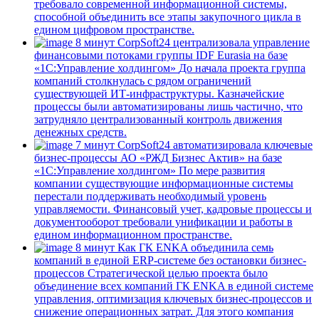
требовало современной информационной системы,
способной объединить все этапы закупочного цикла в
едином цифровом пространстве.
8 минут
CorpSoft24 централизовала управление
финансовыми потоками группы IDF Eurasia на базе
«1С:Управление холдингом»
До начала проекта группа
компаний столкнулась с рядом ограничений
существующей ИТ-инфраструктуры. Казначейские
процессы были автоматизированы лишь частично, что
затрудняло централизованный контроль движения
денежных средств.
7 минут
CorpSoft24 автоматизировала ключевые
бизнес-процессы АО «РЖД Бизнес Актив» на базе
«1С:Управление холдингом»
По мере развития
компании существующие информационные системы
перестали поддерживать необходимый уровень
управляемости. Финансовый учет, кадровые процессы и
документооборот требовали унификации и работы в
едином информационном пространстве.
8 минут
Как ГК ENKA объединила семь
компаний в единой ERP-системе без остановки бизнес-
процессов
Стратегической целью проекта было
объединение всех компаний ГК ENKA в единой системе
управления, оптимизация ключевых бизнес-процессов и
снижение операционных затрат. Для этого компания