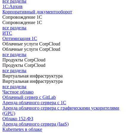
все разделы
1С:Архив
Корпоративный документооборот
Сопровождение 1С
Сопровождение 1С
все разделы
ИТС
Оптимизация 1С
Облачные услуги CorpCloud
Облачные услуги CorpCloud
все разделы
Продукты CorpCloud
Продукты CorpCloud
все разделы
Виртуальная инфраструктура
Виртуальная инфраструктура
все разделы
Частное облако
Облачный сервер с GitLab
Аренда облачного сервера с 1С
Аренда облачного сервера с графическими ускорителями
(GPU)
Облако 152-ФЗ
Аренда облачного сервера (IaaS)
Kubernetes в облаке