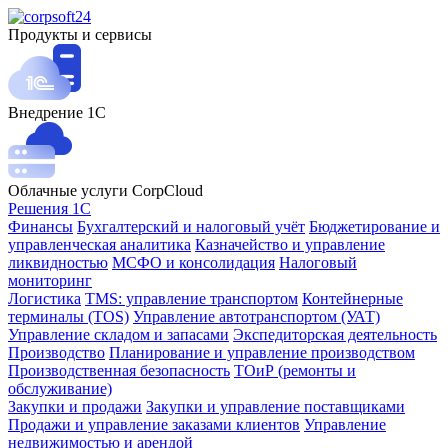
Продукты и сервисы
Внедрение 1С
Облачные услуги CorpCloud
Решения 1С
Финансы
Бухгалтерский и налоговый учёт
Бюджетирование и
управленческая аналитика
Казначейство и управление
ликвидностью
МСФО и консолидация
Налоговый
мониторинг
Логистика
TMS: управление транспортом
Контейнерные
терминалы (TOS)
Управление автотранспортом (УАТ)
Управление складом и запасами
Экспедиторская деятельность
Производство
Планирование и управление производством
Производственная безопасность
ТОиР (ремонты и
обслуживание)
Закупки и продажи
Закупки и управление поставщиками
Продажи и управление заказами клиентов
Управление
недвижимостью и арендой