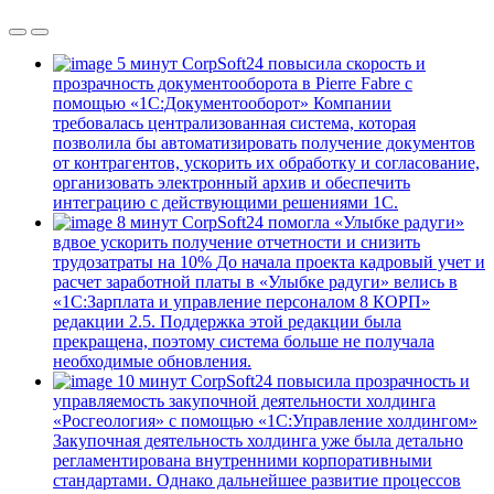
5 минут
CorpSoft24 повысила скорость и
прозрачность документооборота в Pierre Fabre с
помощью «1С:Документооборот»
Компании
требовалась централизованная система, которая
позволила бы автоматизировать получение документов
от контрагентов, ускорить их обработку и согласование,
организовать электронный архив и обеспечить
интеграцию с действующими решениями 1С.
8 минут
CorpSoft24 помогла «Улыбке радуги»
вдвое ускорить получение отчетности и снизить
трудозатраты на 10%
До начала проекта кадровый учет и
расчет заработной платы в «Улыбке радуги» велись в
«1С:Зарплата и управление персоналом 8 КОРП»
редакции 2.5. Поддержка этой редакции была
прекращена, поэтому система больше не получала
необходимые обновления.
10 минут
CorpSoft24 повысила прозрачность и
управляемость закупочной деятельности холдинга
«Росгеология» с помощью «1С:Управление холдингом»
Закупочная деятельность холдинга уже была детально
регламентирована внутренними корпоративными
стандартами. Однако дальнейшее развитие процессов