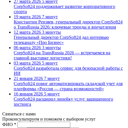
27 марта 2026
5 минут
CorpSoft24 поддерживает развитие корпоративного
спорта
19 марта 2026
7 минут
Константин Рензяев, генеральный директор CorpSoft24
о TransRussia 2026: ключевые тренды и впечатления
12 марта 2026
3 минуты
Генеральный директор CorpSoft24 дал интервью
телеканалу «Про Бизнес»
06 марта 2026
3 минуты
CorpSoft24 на TransRussia 2026 — встречаемся на
главной выставке логистики!
03 марта 2026
5 минут
CorpSoft24 разработала сервис для безопасной работы с
ИИ
21 января 2026
7 минут
CorpSoft24 помог автоматизировать складской учет для
платформы «Россия — страна возможностей»
16 января 2026
5 минут
CorpSoft24 расширил линейку услуг защищенного
хостинга
Связаться с нами
Проконсуль­тируем и поможем с выбором услуг
ФИО *