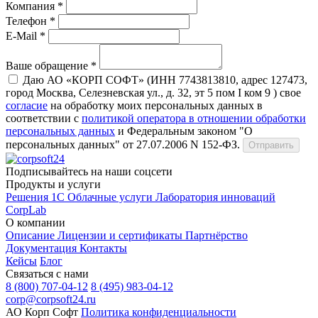
Компания *
Телефон *
E-Mail *
Ваше обращение *
Даю АО «КОРП СОФТ» (ИНН 7743813810, адрес 127473,
город Москва, Селезневская ул., д. 32, эт 5 пом I ком 9 ) свое
согласие
на обработку моих персональных данных в
соответствии с
политикой оператора в отношении обработки
персональных данных
и Федеральным законом "О
персональных данных" от 27.07.2006 N 152-ФЗ.
Отправить
Подписывайтесь на наши соцсети
Продукты и услуги
Решения 1С
Облачные услуги
Лаборатория инноваций
CorpLab
О компании
Описание
Лицензии и сертификаты
Партнёрство
Документация
Контакты
Кейсы
Блог
Связаться с нами
8 (800) 707-04-12
8 (495) 983-04-12
corp@corpsoft24.ru
АО Корп Софт
Политика конфиденциальности