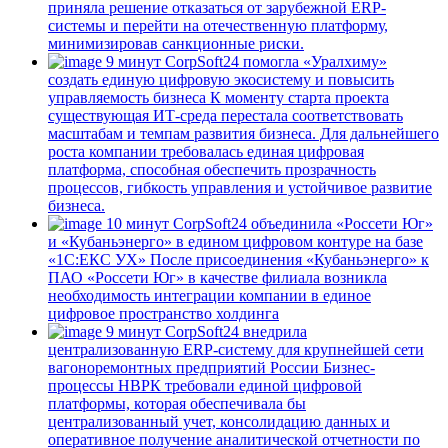
приняла решение отказаться от зарубежной ERP-
системы и перейти на отечественную платформу,
минимизировав санкционные риски.
9 минут
CorpSoft24 помогла «Уралхиму»
создать единую цифровую экосистему и повысить
управляемость бизнеса
К моменту старта проекта
существующая ИТ-среда перестала соответствовать
масштабам и темпам развития бизнеса. Для дальнейшего
роста компании требовалась единая цифровая
платформа, способная обеспечить прозрачность
процессов, гибкость управления и устойчивое развитие
бизнеса.
10 минут
CorpSoft24 объединила «Россети Юг»
и «Кубаньэнерго» в едином цифровом контуре на базе
«1С:ЕКС УХ»
После присоединения «Кубаньэнерго» к
ПАО «Россети Юг» в качестве филиала возникла
необходимость интеграции компании в единое
цифровое пространство холдинга
9 минут
CorpSoft24 внедрила
централизованную ERP-систему для крупнейшей сети
вагоноремонтных предприятий России
Бизнес-
процессы НВРК требовали единой цифровой
платформы, которая обеспечивала бы
централизованный учет, консолидацию данных и
оперативное получение аналитической отчетности по