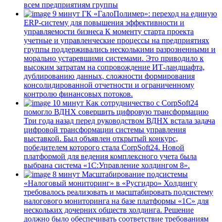
всем предприятиям группы
9 минут
ГК «ГалоПолимер»: переход на единую
ERP-систему для повышения эффективности и
управляемости бизнеса
К моменту старта проекта
учетные и управленческие процессы на предприятиях
группы поддерживались несколькими разрозненными и
морально устаревшими системами. Это приводило к
высоким затратам на сопровождение ИТ-ландшафта,
дублированию данных, сложности формирования
консолидированной отчетности и ограниченному
контролю финансовых потоков.
10 минут
Как сотрудничество с CorpSoft24
помогло ВДНХ совершить цифровую трансформацию
Три года назад перед руководством ВДНХ встала задача
цифровой трансформации системы управления
выставкой. Был объявлен открытый конкурс,
победителем которого стала CorpSoft24. Новой
платформой для ведения комплексного учета была
выбрана система «1С:Управление холдингом 8».
8 минут
Масштабирование подсистемы
«Налоговый мониторинг» в «Русгидро»
Холдингу
требовалось реализовать и масштабировать подсистему
налогового мониторинга на базе платформы «1С» для
нескольких дочерних обществ холдинга. Решение
должно было обеспечивать соответствие требованиям