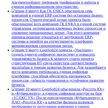
документооборот требовали унификации и работы в
едином информационном пространстве.
8 минут
Как ГК ENKA объединила семь
компаний в единой ERP-системе без остановки бизнес-
процессов
Стратегической целью проекта было
объединение всех компаний ГК ENKA в единой системе
управления, оптимизация ключевых бизнес-процессов и
снижение операционных затрат. Для этого компания
приняла решение отказаться от зарубежной ERP-
системы и перейти на отечественную платформу,
минимизировав санкционные риски.
9 минут
CorpSoft24 помогла «Уралхиму»
создать единую цифровую экосистему и повысить
управляемость бизнеса
К моменту старта проекта
существующая ИТ-среда перестала соответствовать
масштабам и темпам развития бизнеса. Для дальнейшего
роста компании требовалась единая цифровая
платформа, способная обеспечить прозрачность
процессов, гибкость управления и устойчивое развитие
бизнеса.
10 минут
CorpSoft24 объединила «Россети Юг»
и «Кубаньэнерго» в едином цифровом контуре на базе
«1С:ЕКС УХ»
После присоединения «Кубаньэнерго» к
ПАО «Россети Юг» в качестве филиала возникла
необходимость интеграции компании в единое