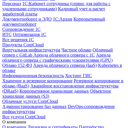
Персонал
1С:Кабинет сотрудника (сервис для работы с
удаленными сотрудниками)
Кадровый учет и расчет
заработной платы
Документооборот и ЭДО
1С:Архив
Корпоративный
документооборот
Сопровождение 1С
ИТС
Оптимизация 1С
Все решения 1С
Продукты CorpCloud
Виртуальная инфраструктура
Частное облако
Облачный
сервер с GitLab
Аренда облачного сервера с 1С
Аренда
облачного сервера с графическими ускорителями (GPU)
Облако 152-ФЗ
Аренда облачного сервера (IaaS)
Kubernetes в
облаке
Информационная безопасность
Хостинг ГИС
Хранение и резервное копирование
Резервное копирование в
облако (BaaS)
Аварийное восстановление инфраструктуры
(DRaaS)
Корпоративное хранилище данных
Объектное
хранилище данных (S3)
Облачные услуги CorpCloud
Администрирование баз данных
DevOps-сопровождение
инфраструктуры
Все услуги CorpCloud
О компании
О компании
Лицензии и сертификаты
Партнёрство