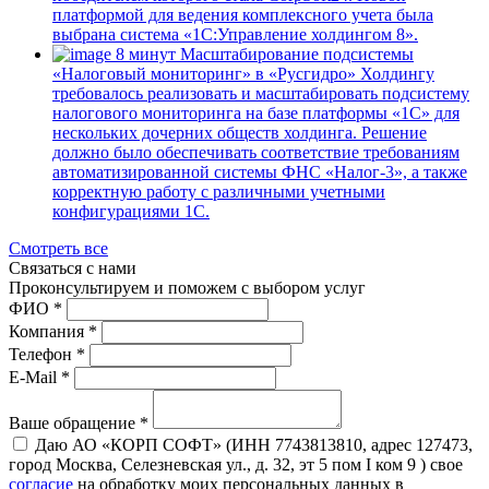
платформой для ведения комплексного учета была
выбрана система «1С:Управление холдингом 8».
8 минут
Масштабирование подсистемы
«Налоговый мониторинг» в «Русгидро»
Холдингу
требовалось реализовать и масштабировать подсистему
налогового мониторинга на базе платформы «1С» для
нескольких дочерних обществ холдинга. Решение
должно было обеспечивать соответствие требованиям
автоматизированной системы ФНС «Налог-3», а также
корректную работу с различными учетными
конфигурациями 1С.
Смотреть все
Связаться с нами
Проконсуль­тируем и поможем с выбором услуг
ФИО *
Компания *
Телефон *
E-Mail *
Ваше обращение *
Даю АО «КОРП СОФТ» (ИНН 7743813810, адрес 127473,
город Москва, Селезневская ул., д. 32, эт 5 пом I ком 9 ) свое
согласие
на обработку моих персональных данных в