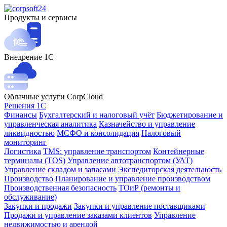
Продукты и сервисы
Внедрение 1С
Облачные услуги CorpCloud
Решения 1С
Финансы
Бухгалтерский и налоговый учёт
Бюджетирование и
управленческая аналитика
Казначейство и управление
ликвидностью
МСФО и консолидация
Налоговый
мониторинг
Логистика
TMS: управление транспортом
Контейнерные
терминалы (TOS)
Управление автотранспортом (УАТ)
Управление складом и запасами
Экспедиторская деятельность
Производство
Планирование и управление производством
Производственная безопасность
ТОиР (ремонты и
обслуживание)
Закупки и продажи
Закупки и управление поставщиками
Продажи и управление заказами клиентов
Управление
недвижимостью и арендой