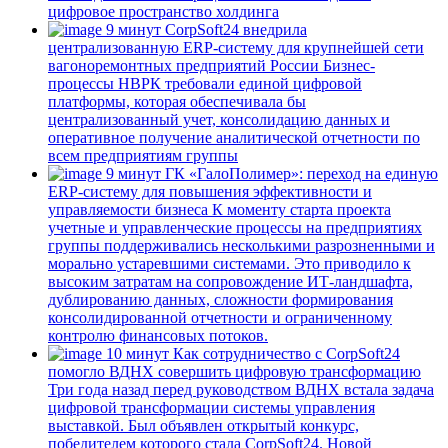
цифровое пространство холдинга
9 минут
CorpSoft24 внедрила
централизованную ERP-систему для крупнейшей сети
вагоноремонтных предприятий России
Бизнес-
процессы НВРК требовали единой цифровой
платформы, которая обеспечивала бы
централизованный учет, консолидацию данных и
оперативное получение аналитической отчетности по
всем предприятиям группы
9 минут
ГК «ГалоПолимер»: переход на единую
ERP-систему для повышения эффективности и
управляемости бизнеса
К моменту старта проекта
учетные и управленческие процессы на предприятиях
группы поддерживались несколькими разрозненными и
морально устаревшими системами. Это приводило к
высоким затратам на сопровождение ИТ-ландшафта,
дублированию данных, сложности формирования
консолидированной отчетности и ограниченному
контролю финансовых потоков.
10 минут
Как сотрудничество с CorpSoft24
помогло ВДНХ совершить цифровую трансформацию
Три года назад перед руководством ВДНХ встала задача
цифровой трансформации системы управления
выставкой. Был объявлен открытый конкурс,
победителем которого стала CorpSoft24. Новой