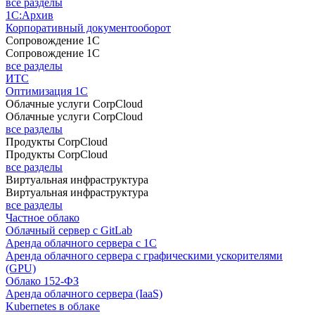
все разделы
1С:Архив
Корпоративный документооборот
Сопровождение 1С
Сопровождение 1С
все разделы
ИТС
Оптимизация 1С
Облачные услуги CorpCloud
Облачные услуги CorpCloud
все разделы
Продукты CorpCloud
Продукты CorpCloud
все разделы
Виртуальная инфраструктура
Виртуальная инфраструктура
все разделы
Частное облако
Облачный сервер с GitLab
Аренда облачного сервера с 1С
Аренда облачного сервера с графическими ускорителями
(GPU)
Облако 152-ФЗ
Аренда облачного сервера (IaaS)
Kubernetes в облаке