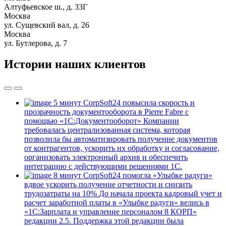
Алтуфьевское ш., д. 33Г
Москва
ул. Сущевский вал, д. 26
Москва
ул. Бутлерова, д. 7
Истории наших клиентов
5 минут
CorpSoft24 повысила скорость и
прозрачность документооборота в Pierre Fabre с
помощью «1С:Документооборот»
Компании
требовалась централизованная система, которая
позволила бы автоматизировать получение документов
от контрагентов, ускорить их обработку и согласование,
организовать электронный архив и обеспечить
интеграцию с действующими решениями 1С.
8 минут
CorpSoft24 помогла «Улыбке радуги»
вдвое ускорить получение отчетности и снизить
трудозатраты на 10%
До начала проекта кадровый учет и
расчет заработной платы в «Улыбке радуги» велись в
«1С:Зарплата и управление персоналом 8 КОРП»
редакции 2.5. Поддержка этой редакции была