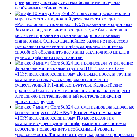
прекращена, поэтому система больше не получала
необходимые обновления.
10 минут
CorpSoft24 повысила прозрачность и
управляемость закупочной деятельности холдинга
«Росгеология» с помощью «1С:Управление холдингом»
Закупочная деятельность холдинга уже была детально
регламентирована внутренними корпоративными
стандартами. Однако дальнейшее развитие процессов
требовало современной информационной системы,
способной объединить все этапы закупочного цикла в
едином цифровом пространстве.
8 минут
CorpSoft24 централизовала управление
финансовыми потоками группы IDF Eurasia на базе
«1С:Управление холдингом»
До начала проекта группа
компаний столкнулась с рядом ограничений
существующей ИТ-инфраструктуры. Казначейские
процессы были автоматизированы лишь частично, что
затрудняло централизованный контроль движения
денежных средств.
7 минут
CorpSoft24 автоматизировала ключевые
бизнес-процессы АО «РЖД Бизнес Актив» на базе
«1С:Управление холдингом»
По мере развития
компании существующие информационные системы
перестали поддерживать необходимый уровень
управляемости. Финансовый учет, кадровые процессы и