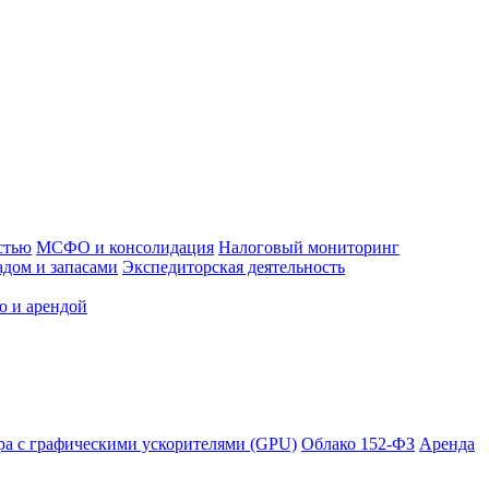
стью
МСФО и консолидация
Налоговый мониторинг
адом и запасами
Экспедиторская деятельность
ю и арендой
ра с графическими ускорителями (GPU)
Облако 152-ФЗ
Аренда