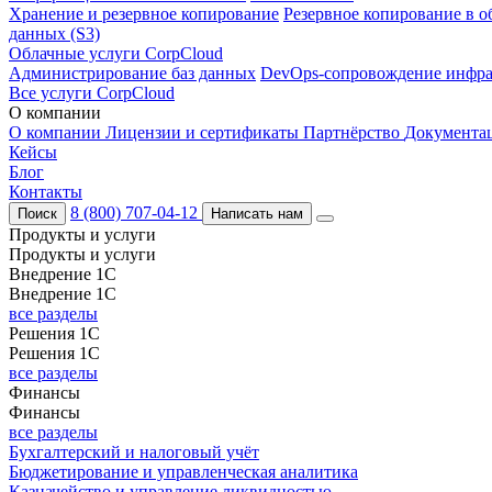
Хранение и резервное копирование
Резервное копирование в о
данных (S3)
Облачные услуги CorpCloud
Администрирование баз данных
DevOps-сопровождение инфра
Все услуги CorpCloud
О компании
О компании
Лицензии и сертификаты
Партнёрство
Документа
Кейсы
Блог
Контакты
8 (800) 707-04-12
Поиск
Написать нам
Продукты и услуги
Продукты и услуги
Внедрение 1С
Внедрение 1С
все разделы
Решения 1С
Решения 1С
все разделы
Финансы
Финансы
все разделы
Бухгалтерский и налоговый учёт
Бюджетирование и управленческая аналитика
Казначейство и управление ликвидностью