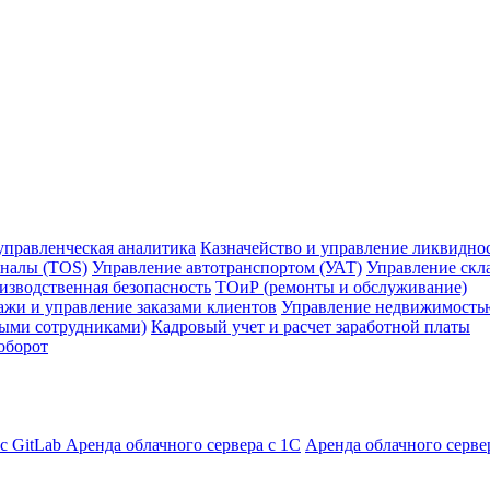
управленческая аналитика
Казначейство и управление ликвидно
налы (TOS)
Управление автотранспортом (УАТ)
Управление скл
изводственная безопасность
ТОиР (ремонты и обслуживание)
жи и управление заказами клиентов
Управление недвижимость
ными сотрудниками)
Кадровый учет и расчет заработной платы
оборот
с GitLab
Аренда облачного сервера с 1С
Аренда облачного серве