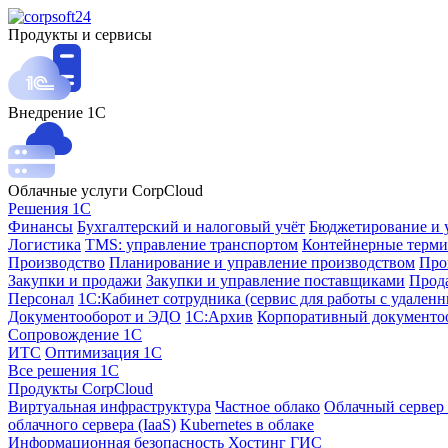
Продукты и сервисы
Внедрение 1С
Облачные услуги CorpCloud
Решения 1С
Финансы
Бухгалтерский и налоговый учёт
Бюджетирование и 
Логистика
TMS: управление транспортом
Контейнерные терми
Производство
Планирование и управление производством
Про
Закупки и продажи
Закупки и управление поставщиками
Прода
Персонал
1С:Кабинет сотрудника (сервис для работы с удален
Документооборот и ЭДО
1С:Архив
Корпоративный документо
Сопровождение 1С
ИТС
Оптимизация 1С
Все решения 1С
Продукты CorpCloud
Виртуальная инфраструктура
Частное облако
Облачный сервер 
облачного сервера (IaaS)
Kubernetes в облаке
Информационная безопасность
Хостинг ГИС