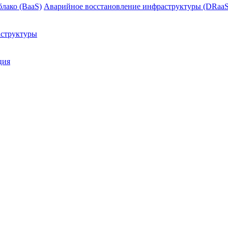
блако (BaaS)
Аварийное восстановление инфраструктуры (DRaaS
структуры
ция