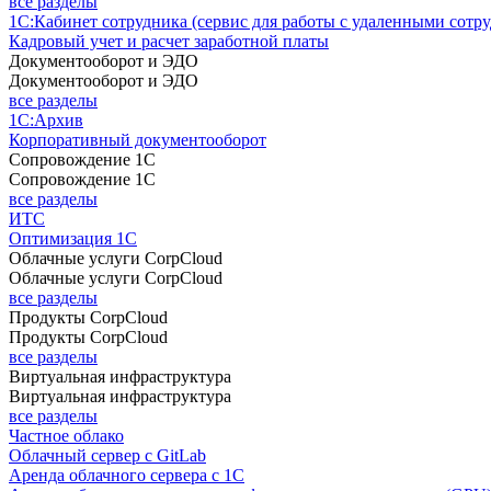
все разделы
1С:Кабинет сотрудника (сервис для работы с удаленными сотр
Кадровый учет и расчет заработной платы
Документооборот и ЭДО
Документооборот и ЭДО
все разделы
1С:Архив
Корпоративный документооборот
Сопровождение 1С
Сопровождение 1С
все разделы
ИТС
Оптимизация 1С
Облачные услуги CorpCloud
Облачные услуги CorpCloud
все разделы
Продукты CorpCloud
Продукты CorpCloud
все разделы
Виртуальная инфраструктура
Виртуальная инфраструктура
все разделы
Частное облако
Облачный сервер с GitLab
Аренда облачного сервера с 1С