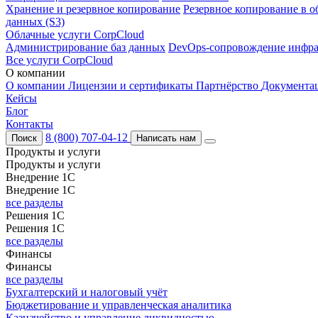
Хранение и резервное копирование
Резервное копирование в о
данных (S3)
Облачные услуги CorpCloud
Администрирование баз данных
DevOps-сопровождение инфра
Все услуги CorpCloud
О компании
О компании
Лицензии и сертификаты
Партнёрство
Документа
Кейсы
Блог
Контакты
8 (800) 707-04-12
Поиск
Написать нам
Продукты и услуги
Продукты и услуги
Внедрение 1С
Внедрение 1С
все разделы
Решения 1С
Решения 1С
все разделы
Финансы
Финансы
все разделы
Бухгалтерский и налоговый учёт
Бюджетирование и управленческая аналитика
Казначейство и управление ликвидностью