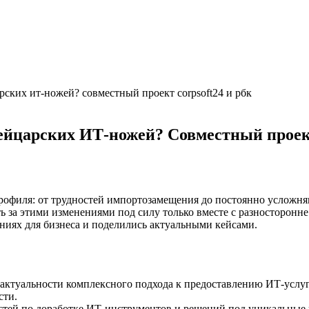
ских ит-ножей? совместный проект corpsoft24 и рбк
ейцарских ИТ-ножей? Совместный проек
профиля: от трудностей импортозамещения до постоянно усложн
ть за этими изменениями под силу только вместе с разносторон
ениях для бизнеса и поделились актуальными кейсами.
актуальности комплексного подхода к предоставлению ИТ-услуг
сти.
тей по доработке ИТ-инструментов и решений под уникальные 