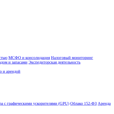
стью
МСФО и консолидация
Налоговый мониторинг
адом и запасами
Экспедиторская деятельность
ю и арендой
ра с графическими ускорителями (GPU)
Облако 152-ФЗ
Аренда