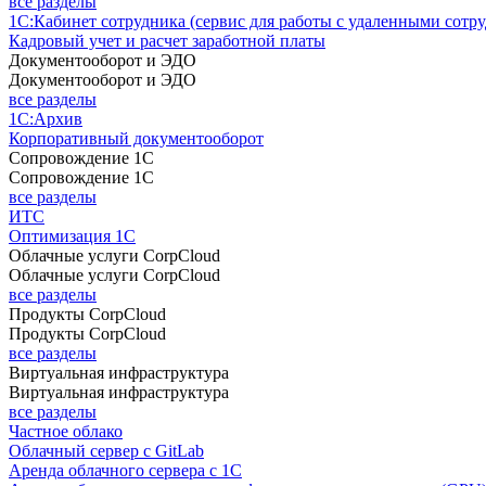
все разделы
1С:Кабинет сотрудника (сервис для работы с удаленными сотр
Кадровый учет и расчет заработной платы
Документооборот и ЭДО
Документооборот и ЭДО
все разделы
1С:Архив
Корпоративный документооборот
Сопровождение 1С
Сопровождение 1С
все разделы
ИТС
Оптимизация 1С
Облачные услуги CorpCloud
Облачные услуги CorpCloud
все разделы
Продукты CorpCloud
Продукты CorpCloud
все разделы
Виртуальная инфраструктура
Виртуальная инфраструктура
все разделы
Частное облако
Облачный сервер с GitLab
Аренда облачного сервера с 1С