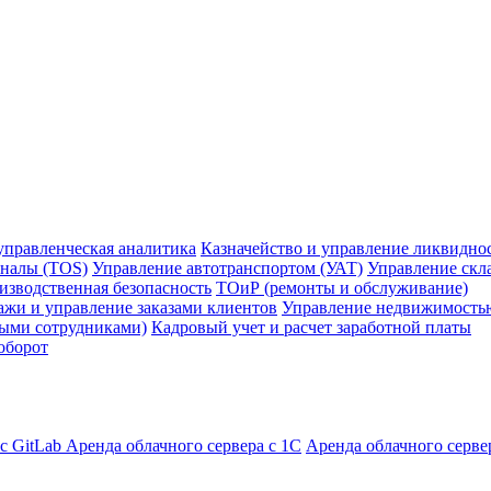
управленческая аналитика
Казначейство и управление ликвидно
налы (TOS)
Управление автотранспортом (УАТ)
Управление скл
изводственная безопасность
ТОиР (ремонты и обслуживание)
жи и управление заказами клиентов
Управление недвижимость
ными сотрудниками)
Кадровый учет и расчет заработной платы
оборот
с GitLab
Аренда облачного сервера с 1С
Аренда облачного серве