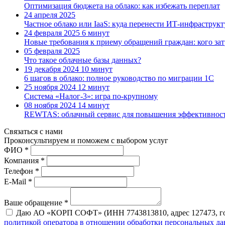
Оптимизация бюджета на облако: как избежать переплат
24 апреля 2025
Частное облако или IaaS: куда перенести ИТ-инфраструкт
24 февраля 2025
6 минут
Новые требования к приему обращений граждан: кого зат
05 февраля 2025
Что такое облачные базы данных?
19 декабря 2024
10 минут
6 шагов в облако: полное руководство по миграции 1С
25 ноября 2024
12 минут
Система «Налог-3»: игра по-крупному
08 ноября 2024
14 минут
REWTAS: облачный сервис для повышения эффективност
Связаться с нами
Проконсуль­тируем и поможем с выбором услуг
ФИО *
Компания *
Телефон *
E-Mail *
Ваше обращение *
Даю АО «КОРП СОФТ» (ИНН 7743813810, адрес 127473, город 
политикой оператора в отношении обработки персональных д