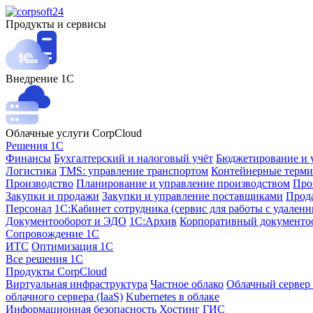
Продукты и сервисы
Внедрение 1С
Облачные услуги CorpCloud
Решения 1С
Финансы
Бухгалтерский и налоговый учёт
Бюджетирование и 
Логистика
TMS: управление транспортом
Контейнерные терми
Производство
Планирование и управление производством
Про
Закупки и продажи
Закупки и управление поставщиками
Прода
Персонал
1С:Кабинет сотрудника (сервис для работы с удален
Документооборот и ЭДО
1С:Архив
Корпоративный документо
Сопровождение 1С
ИТС
Оптимизация 1С
Все решения 1С
Продукты CorpCloud
Виртуальная инфраструктура
Частное облако
Облачный сервер 
облачного сервера (IaaS)
Kubernetes в облаке
Информационная безопасность
Хостинг ГИС