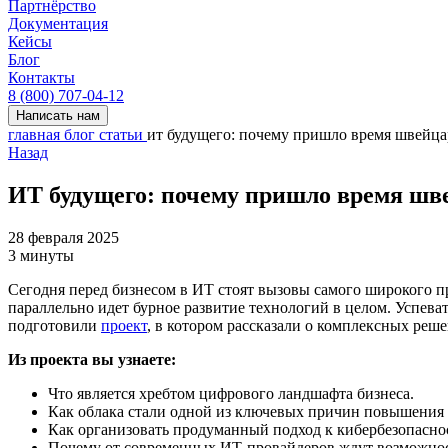
Партнёрство
Документация
Кейсы
Блог
Контакты
8 (800) 707-04-12
Написать нам
главная
блог
статьи
ит будущего: почему пришло время швейцар
Назад
ИТ будущего: почему пришло время шв
28 февраля 2025
3 минуты
Сегодня перед бизнесом в ИТ стоят вызовы самого широкого 
параллельно идет бурное развитие технологий в целом. Успева
подготовили
проект
, в котором рассказали о комплексных реш
Из проекта вы узнаете:
Что является хребтом цифрового ландшафта бизнеса.
Как облака стали одной из ключевых причин повышения 
Как организовать продуманный подход к кибербезопасно
Почему от современных ИТ-провайдеров ждут возможнос