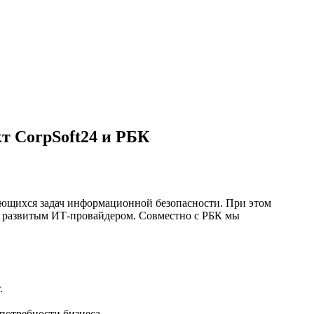
т CorpSoft24 и РБК
яющихся задач информационной безопасности. При этом
не развитым ИТ‑провайдером. Совместно с РБК мы
.
потребности бизнеса.