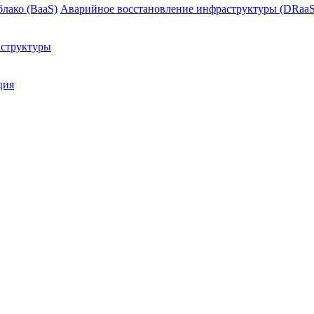
блако (BaaS)
Аварийное восстановление инфраструктуры (DRaaS
структуры
ция