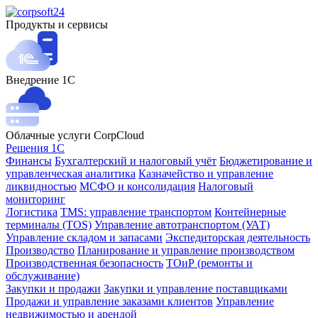
Продукты и сервисы
Внедрение 1С
Облачные услуги CorpCloud
Решения 1С
Финансы
Бухгалтерский и налоговый учёт
Бюджетирование и
управленческая аналитика
Казначейство и управление
ликвидностью
МСФО и консолидация
Налоговый
мониторинг
Логистика
TMS: управление транспортом
Контейнерные
терминалы (TOS)
Управление автотранспортом (УАТ)
Управление складом и запасами
Экспедиторская деятельность
Производство
Планирование и управление производством
Производственная безопасность
ТОиР (ремонты и
обслуживание)
Закупки и продажи
Закупки и управление поставщиками
Продажи и управление заказами клиентов
Управление
недвижимостью и арендой