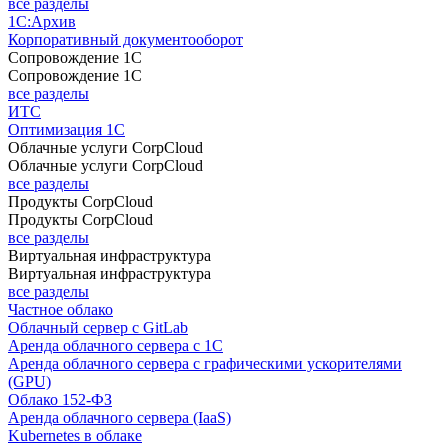
все разделы
1С:Архив
Корпоративный документооборот
Сопровождение 1С
Сопровождение 1С
все разделы
ИТС
Оптимизация 1С
Облачные услуги CorpCloud
Облачные услуги CorpCloud
все разделы
Продукты CorpCloud
Продукты CorpCloud
все разделы
Виртуальная инфраструктура
Виртуальная инфраструктура
все разделы
Частное облако
Облачный сервер с GitLab
Аренда облачного сервера с 1С
Аренда облачного сервера с графическими ускорителями
(GPU)
Облако 152-ФЗ
Аренда облачного сервера (IaaS)
Kubernetes в облаке