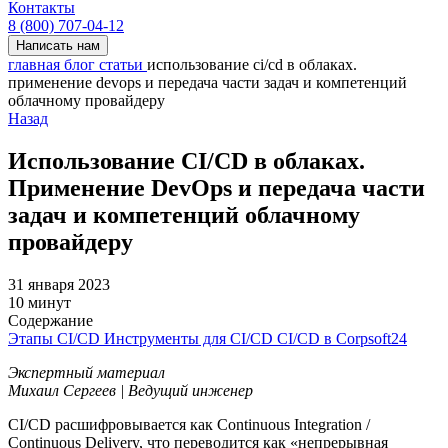
Контакты
8 (800) 707-04-12
Написать нам
главная
блог
статьи
использование ci/cd в облаках.
применение devops и передача части задач и компетенций
облачному провайдеру
Назад
Использование CI/CD в облаках.
Применение DevOps и передача части
задач и компетенций облачному
провайдеру
31 января 2023
10 минут
Содержание
Этапы CI/CD
Инструменты для CI/CD
CI/CD в Corpsoft24
Экспертный материал
Михаил Сергеев | Ведущий инженер
CI/CD расшифровывается как Continuous Integration /
Continuous Delivery, что переводится как «непрерывная