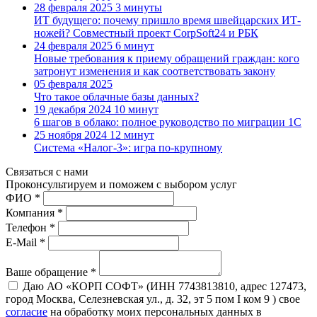
28 февраля 2025
3 минуты
ИТ будущего: почему пришло время швейцарских ИТ-
ножей? Совместный проект CorpSoft24 и РБК
24 февраля 2025
6 минут
Новые требования к приему обращений граждан: кого
затронут изменения и как соответствовать закону
05 февраля 2025
Что такое облачные базы данных?
19 декабря 2024
10 минут
6 шагов в облако: полное руководство по миграции 1С
25 ноября 2024
12 минут
Система «Налог-3»: игра по-крупному
Связаться с нами
Проконсуль­тируем и поможем с выбором услуг
ФИО *
Компания *
Телефон *
E-Mail *
Ваше обращение *
Даю АО «КОРП СОФТ» (ИНН 7743813810, адрес 127473,
город Москва, Селезневская ул., д. 32, эт 5 пом I ком 9 ) свое
согласие
на обработку моих персональных данных в