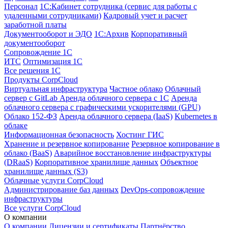
Персонал
1С:Кабинет сотрудника (сервис для работы с
удаленными сотрудниками)
Кадровый учет и расчет
заработной платы
Документооборот и ЭДО
1С:Архив
Корпоративный
документооборот
Сопровождение 1С
ИТС
Оптимизация 1С
Все решения 1С
Продукты CorpCloud
Виртуальная инфраструктура
Частное облако
Облачный
сервер с GitLab
Аренда облачного сервера с 1С
Аренда
облачного сервера с графическими ускорителями (GPU)
Облако 152-ФЗ
Аренда облачного сервера (IaaS)
Kubernetes в
облаке
Информационная безопасность
Хостинг ГИС
Хранение и резервное копирование
Резервное копирование в
облако (BaaS)
Аварийное восстановление инфраструктуры
(DRaaS)
Корпоративное хранилище данных
Объектное
хранилище данных (S3)
Облачные услуги CorpCloud
Администрирование баз данных
DevOps-сопровождение
инфраструктуры
Все услуги CorpCloud
О компании
О компании
Лицензии и сертификаты
Партнёрство