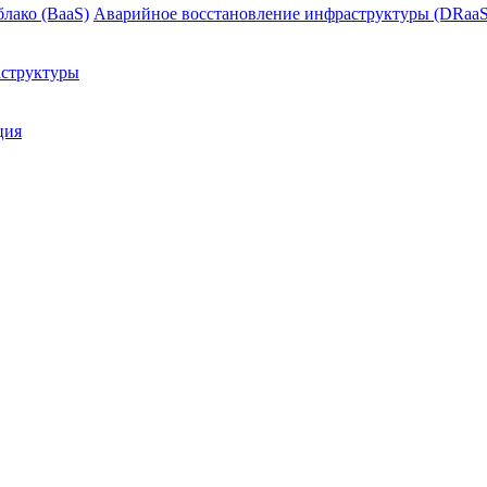
блако (BaaS)
Аварийное восстановление инфраструктуры (DRaaS
структуры
ция