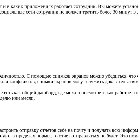
ет и в каких приложениях работает сотрудник. Вы можете устан
оциальные сети сотрудник не должен тратить более 30 минут в 
иодичностью. С помощью снимков экранов можно убедиться, что
или конфликтов, снимки экранов могут служить доказательством
ме есть как общий дашборд, где можно посмотреть как работает 
еделю или месяц.
строить отправку отчетов себе на почту и получать всю информа
ают в пределах нормы, то отчет отправляться не будет. Это пом