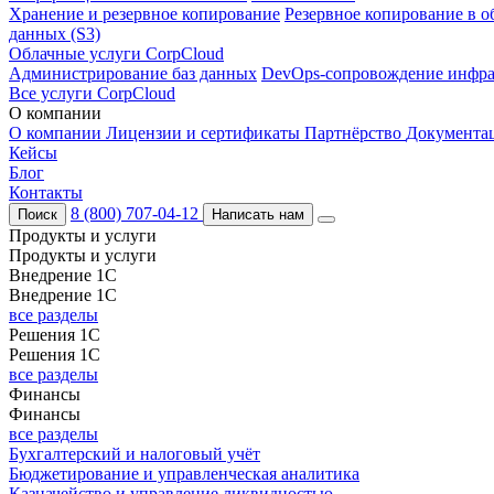
Хранение и резервное копирование
Резервное копирование в о
данных (S3)
Облачные услуги CorpCloud
Администрирование баз данных
DevOps-сопровождение инфра
Все услуги CorpCloud
О компании
О компании
Лицензии и сертификаты
Партнёрство
Документа
Кейсы
Блог
Контакты
8 (800) 707-04-12
Поиск
Написать нам
Продукты и услуги
Продукты и услуги
Внедрение 1С
Внедрение 1С
все разделы
Решения 1С
Решения 1С
все разделы
Финансы
Финансы
все разделы
Бухгалтерский и налоговый учёт
Бюджетирование и управленческая аналитика
Казначейство и управление ликвидностью