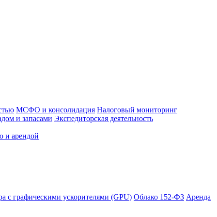
стью
МСФО и консолидация
Налоговый мониторинг
адом и запасами
Экспедиторская деятельность
ю и арендой
ра с графическими ускорителями (GPU)
Облако 152-ФЗ
Аренда