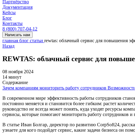
Партнёрство
Документация
Кейсы
Блог
Контакты
8 (800) 707-04-12
Написать нам
главная
блог
статьи
rewtas: облачный сервис для повышения э
Назад
REWTAS: облачный сервис для повыше
08 ноября 2024
14 минут
Содержание
Зачем компаниям мониторить работу сотрудников
Возможнос
В современном мире эффективность работы сотрудников стано
постоянно меняется и становится более гибким: растет количе
руководство не всегда может понять, куда уходят ресурсы ком
сервисы, которые помогают мониторить работу сотрудников и 
В статье Иван Болгар, директор по развитию CorpSoft24, расск
узнаете для кого подойдет сервис, какие задачи бизнеса он пом