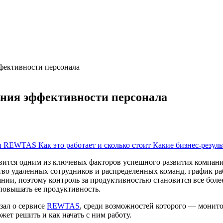
ффективности персонала
ния эффективности персонала
ти REWTAS
Как это работает и сколько стоит
Какие бизнес-резул
вится одним из ключевых факторов успешного развития компан
ство удаленных сотрудников и распределенных команд, график р
пании, поэтому контроль за продуктивностью становится все бол
повышать ее продуктивность.
азал о сервисе
REWTAS
, среди возможностей которого — монито
ожет решить и как начать с ним работу.