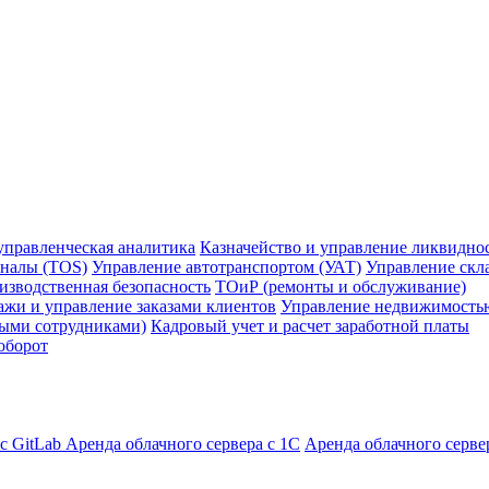
управленческая аналитика
Казначейство и управление ликвидно
налы (TOS)
Управление автотранспортом (УАТ)
Управление скл
изводственная безопасность
ТОиР (ремонты и обслуживание)
жи и управление заказами клиентов
Управление недвижимость
ными сотрудниками)
Кадровый учет и расчет заработной платы
оборот
с GitLab
Аренда облачного сервера с 1С
Аренда облачного серве