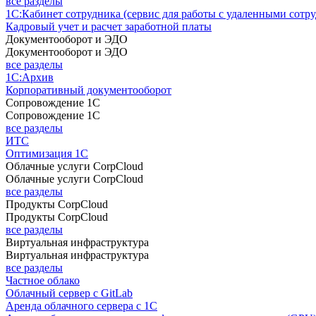
все разделы
1С:Кабинет сотрудника (сервис для работы с удаленными сотр
Кадровый учет и расчет заработной платы
Документооборот и ЭДО
Документооборот и ЭДО
все разделы
1С:Архив
Корпоративный документооборот
Сопровождение 1С
Сопровождение 1С
все разделы
ИТС
Оптимизация 1С
Облачные услуги CorpCloud
Облачные услуги CorpCloud
все разделы
Продукты CorpCloud
Продукты CorpCloud
все разделы
Виртуальная инфраструктура
Виртуальная инфраструктура
все разделы
Частное облако
Облачный сервер с GitLab
Аренда облачного сервера с 1С