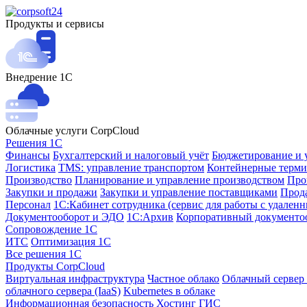
Продукты и сервисы
Внедрение 1С
Облачные услуги CorpCloud
Решения 1С
Финансы
Бухгалтерский и налоговый учёт
Бюджетирование и 
Логистика
TMS: управление транспортом
Контейнерные терми
Производство
Планирование и управление производством
Про
Закупки и продажи
Закупки и управление поставщиками
Прода
Персонал
1С:Кабинет сотрудника (сервис для работы с удален
Документооборот и ЭДО
1С:Архив
Корпоративный документо
Сопровождение 1С
ИТС
Оптимизация 1С
Все решения 1С
Продукты CorpCloud
Виртуальная инфраструктура
Частное облако
Облачный сервер 
облачного сервера (IaaS)
Kubernetes в облаке
Информационная безопасность
Хостинг ГИС