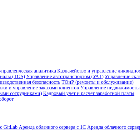
управленческая аналитика
Казначейство и управление ликвидно
налы (TOS)
Управление автотранспортом (УАТ)
Управление скл
изводственная безопасность
ТОиР (ремонты и обслуживание)
жи и управление заказами клиентов
Управление недвижимость
ными сотрудниками)
Кадровый учет и расчет заработной платы
оборот
с GitLab
Аренда облачного сервера с 1С
Аренда облачного серве