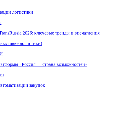
изации логистики
а
TransRussia 2026: ключевые тренды и впечатления
 выставке логистики!
ИИ
платформы «Россия — страна возможностей»
га
автоматизации закупок