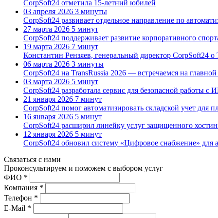
CorpSoft24 отметила 15-летний юбилей
03 апреля 2026
3 минуты
CorpSoft24 развивает отдельное направление по автомат
27 марта 2026
5 минут
CorpSoft24 поддерживает развитие корпоративного спорт
19 марта 2026
7 минут
Константин Рензяев, генеральный директор CorpSoft24 о 
06 марта 2026
3 минуты
CorpSoft24 на TransRussia 2026 — встречаемся на главной
03 марта 2026
5 минут
CorpSoft24 разработала сервис для безопасной работы с 
21 января 2026
7 минут
CorpSoft24 помог автоматизировать складской учет для 
16 января 2026
5 минут
CorpSoft24 расширил линейку услуг защищенного хостин
12 января 2026
5 минут
CorpSoft24 обновил систему «Цифровое снабжение» для 
Связаться с нами
Проконсуль­тируем и поможем с выбором услуг
ФИО *
Компания *
Телефон *
E-Mail *