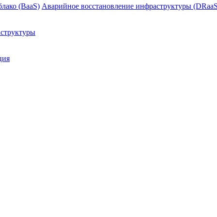
блако (BaaS)
Аварийное восстановление инфраструктуры (DRaaS
структуры
ция