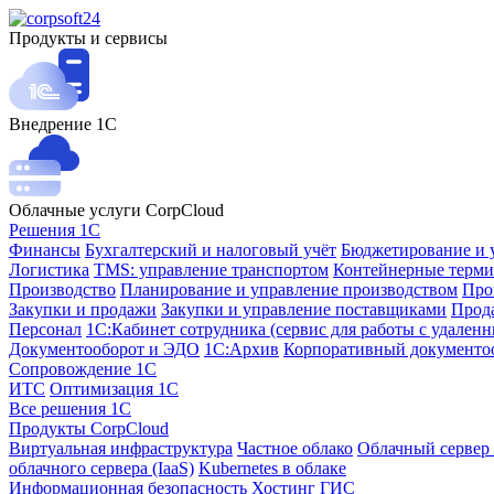
Продукты и сервисы
Внедрение 1С
Облачные услуги CorpCloud
Решения 1С
Финансы
Бухгалтерский и налоговый учёт
Бюджетирование и 
Логистика
TMS: управление транспортом
Контейнерные терми
Производство
Планирование и управление производством
Про
Закупки и продажи
Закупки и управление поставщиками
Прода
Персонал
1С:Кабинет сотрудника (сервис для работы с удален
Документооборот и ЭДО
1С:Архив
Корпоративный документо
Сопровождение 1С
ИТС
Оптимизация 1С
Все решения 1С
Продукты CorpCloud
Виртуальная инфраструктура
Частное облако
Облачный сервер 
облачного сервера (IaaS)
Kubernetes в облаке
Информационная безопасность
Хостинг ГИС