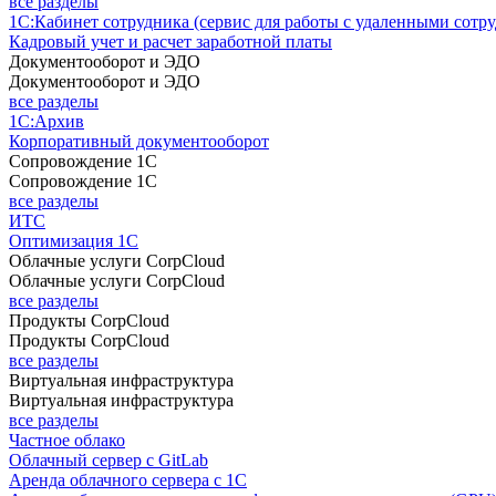
все разделы
1С:Кабинет сотрудника (сервис для работы с удаленными сотр
Кадровый учет и расчет заработной платы
Документооборот и ЭДО
Документооборот и ЭДО
все разделы
1С:Архив
Корпоративный документооборот
Сопровождение 1С
Сопровождение 1С
все разделы
ИТС
Оптимизация 1С
Облачные услуги CorpCloud
Облачные услуги CorpCloud
все разделы
Продукты CorpCloud
Продукты CorpCloud
все разделы
Виртуальная инфраструктура
Виртуальная инфраструктура
все разделы
Частное облако
Облачный сервер с GitLab
Аренда облачного сервера с 1С