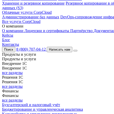
Хранение и резервное копирование
Резервное копирование в о
данных (S3)
Облачные услуги CorpCloud
Администрирование баз данных
DevOps-сопровождение инфра
Все услуги CorpCloud
О компании
О компании
Лицензии и сертификаты
Партнёрство
Документа
Кейсы
Блог
Контакты
8 (800) 707-04-12
Поиск
Написать нам
Продукты и услуги
Продукты и услуги
Внедрение 1С
Внедрение 1С
все разделы
Решения 1С
Решения 1С
все разделы
Финансы
Финансы
все разделы
Бухгалтерский и налоговый учёт
Бюджетирование и управленческая аналитика
Казначейство и управление ликвидностью