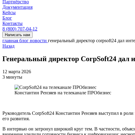
Партнёрство
Документация
Кейсы
Блог
Контакты
8 (800) 707-04-12
Написать нам
главная
блог
новости
генеральный директор corpsoft24 дал инт
Назад
Генеральный директор CorpSoft24 дал 
12 марта 2026
3 минуты
Константин Рензяев на телеканале ПРОбизнес
Руководитель CorpSoft24 Константин Рензяев выступил в роли 
его развития.
В интервью он затронул широкий круг тем. В частности, объясн
внимание уделили готовности бизнеса к цифровизации: несмот