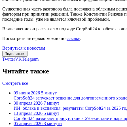
Существенная часть разговора была посвящена облачным решен
фактором при принятии решений. Также Константин Рензяев пр
последние годы, уже не является ключевой проблемой.
В завершение он рассказал о подходе CorpSoft24 к работе с кл
Посмотреть интервью можно по
ссылке
.
Вернуться к новостям
Поделиться
Twitter
VK
Telegram
Читайте также
Смотреть все
09 июня 2026
5 минут
CorpSoft24 запускает решение для долговременного хра
30 апреля 2026
7 минут
ИИ, облака и экспансия: результаты CorpSoft24 за 2025 г
13 апреля 2026
5 минут
CorpSoft24 развивает присутствие в Узбекистане и нара
05 апреля 2026
3 минуты