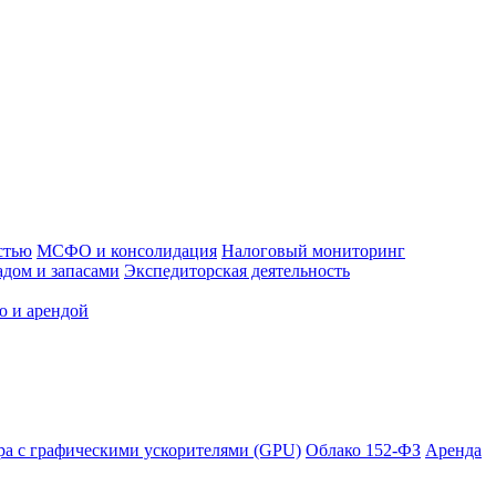
стью
МСФО и консолидация
Налоговый мониторинг
адом и запасами
Экспедиторская деятельность
ю и арендой
ра с графическими ускорителями (GPU)
Облако 152-ФЗ
Аренда