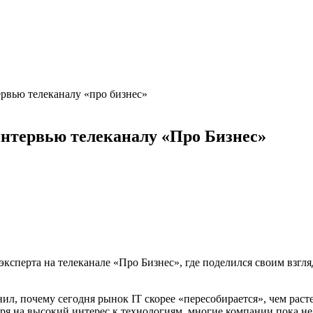
ервью телеканалу «про бизнес»
интервью телеканалу «Про Бизнес»
эксперта на телеканале «Про Бизнес», где поделился своим взгл
ил, почему сегодня рынок IT скорее «пересобирается», чем расте
ря на высокий интерес к технологиям, многие компании пока н