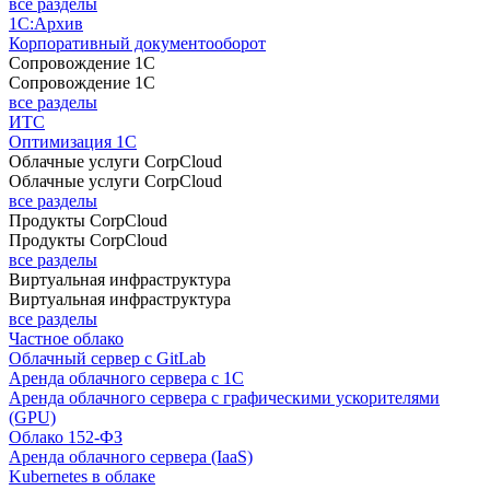
все разделы
1С:Архив
Корпоративный документооборот
Сопровождение 1С
Сопровождение 1С
все разделы
ИТС
Оптимизация 1С
Облачные услуги CorpCloud
Облачные услуги CorpCloud
все разделы
Продукты CorpCloud
Продукты CorpCloud
все разделы
Виртуальная инфраструктура
Виртуальная инфраструктура
все разделы
Частное облако
Облачный сервер с GitLab
Аренда облачного сервера с 1С
Аренда облачного сервера с графическими ускорителями
(GPU)
Облако 152-ФЗ
Аренда облачного сервера (IaaS)
Kubernetes в облаке