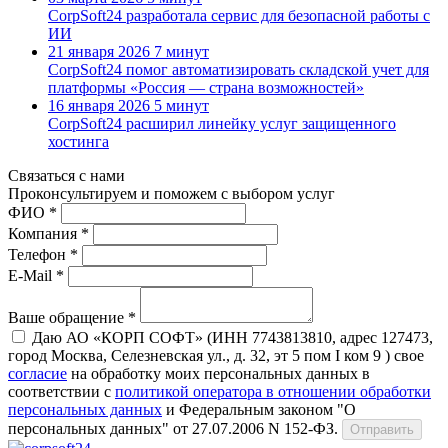
CorpSoft24 разработала сервис для безопасной работы с
ИИ
21 января 2026
7 минут
CorpSoft24 помог автоматизировать складской учет для
платформы «Россия — страна возможностей»
16 января 2026
5 минут
CorpSoft24 расширил линейку услуг защищенного
хостинга
Связаться с нами
Проконсуль­тируем и поможем с выбором услуг
ФИО *
Компания *
Телефон *
E-Mail *
Ваше обращение *
Даю АО «КОРП СОФТ» (ИНН 7743813810, адрес 127473,
город Москва, Селезневская ул., д. 32, эт 5 пом I ком 9 ) свое
согласие
на обработку моих персональных данных в
соответствии с
политикой оператора в отношении обработки
персональных данных
и Федеральным законом "О
персональных данных" от 27.07.2006 N 152-ФЗ.
Отправить