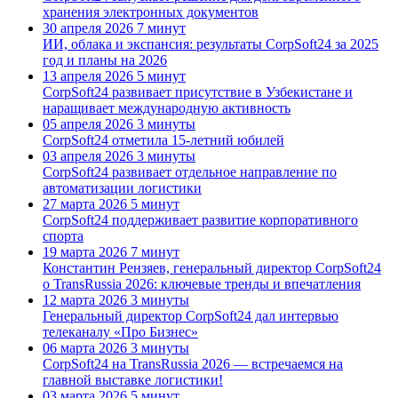
хранения электронных документов
30 апреля 2026
7 минут
ИИ, облака и экспансия: результаты CorpSoft24 за 2025
год и планы на 2026
13 апреля 2026
5 минут
CorpSoft24 развивает присутствие в Узбекистане и
наращивает международную активность
05 апреля 2026
3 минуты
CorpSoft24 отметила 15-летний юбилей
03 апреля 2026
3 минуты
CorpSoft24 развивает отдельное направление по
автоматизации логистики
27 марта 2026
5 минут
CorpSoft24 поддерживает развитие корпоративного
спорта
19 марта 2026
7 минут
Константин Рензяев, генеральный директор CorpSoft24
о TransRussia 2026: ключевые тренды и впечатления
12 марта 2026
3 минуты
Генеральный директор CorpSoft24 дал интервью
телеканалу «Про Бизнес»
06 марта 2026
3 минуты
CorpSoft24 на TransRussia 2026 — встречаемся на
главной выставке логистики!
03 марта 2026
5 минут