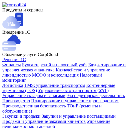
Продукты и сервисы
Внедрение 1С
Облачные услуги CorpCloud
Решения 1С
Финансы
Бухгалтерский и налоговый учёт
Бюджетирование и
управленческая аналитика
Казначейство и управление
ликвидностью
МСФО и консолидация
Налоговый
мониторинг
Логистика
TMS: управление транспортом
Контейнерные
терминалы (TOS)
Управление автотранспортом (УАТ)
Управление складом и запасами
Экспедиторская деятельность
Производство
Планирование и управление производством
Производственная безопасность
ТОиР (ремонты и
обслуживание)
Закупки и продажи
Закупки и управление поставщиками
Продажи и управление заказами клиентов
Управление
недвижимостью и арендой