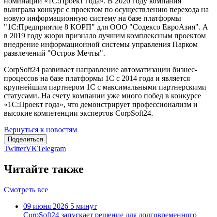
номинации «1С:Проект года». В 2020 году компания
выиграла конкурс с проектом по осуществлению перехода на
новую информационную систему на базе платформы
"1С:Предприятие 8 КОРП" для ООО "Содексо ЕвроАзия". А
в 2019 году жюри признало лучшим комплексным проектом
внедрение информационной системы управления Парком
развлечений "Остров Мечты".
CorpSoft24 развивает направление автоматизации бизнес-
процессов на базе платформы 1С с 2014 года и является
крупнейшим партнером 1С с максимальными партнерскими
статусами. На счету компании уже много побед в конкурсе
«1С:Проект года», что демонстрирует профессионализм и
высокие компетенции экспертов CorpSoft24.
Вернуться к новостям
Поделиться
Twitter
VK
Telegram
Читайте также
Смотреть все
09 июня 2026
5 минут
CorpSoft24 запускает решение для долговременного