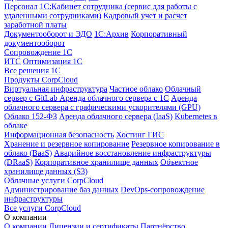
Персонал
1С:Кабинет сотрудника (сервис для работы с
удаленными сотрудниками)
Кадровый учет и расчет
заработной платы
Документооборот и ЭДО
1С:Архив
Корпоративный
документооборот
Сопровождение 1С
ИТС
Оптимизация 1С
Все решения 1С
Продукты CorpCloud
Виртуальная инфраструктура
Частное облако
Облачный
сервер с GitLab
Аренда облачного сервера с 1С
Аренда
облачного сервера с графическими ускорителями (GPU)
Облако 152-ФЗ
Аренда облачного сервера (IaaS)
Kubernetes в
облаке
Информационная безопасность
Хостинг ГИС
Хранение и резервное копирование
Резервное копирование в
облако (BaaS)
Аварийное восстановление инфраструктуры
(DRaaS)
Корпоративное хранилище данных
Объектное
хранилище данных (S3)
Облачные услуги CorpCloud
Администрирование баз данных
DevOps-сопровождение
инфраструктуры
Все услуги CorpCloud
О компании
О компании
Лицензии и сертификаты
Партнёрство