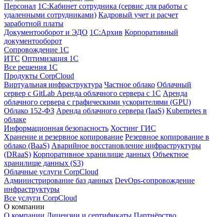
Персонал
1С:Кабинет сотрудника (сервис для работы с
удаленными сотрудниками)
Кадровый учет и расчет
заработной платы
Документооборот и ЭДО
1С:Архив
Корпоративный
документооборот
Сопровождение 1С
ИТС
Оптимизация 1С
Все решения 1С
Продукты CorpCloud
Виртуальная инфраструктура
Частное облако
Облачный
сервер с GitLab
Аренда облачного сервера с 1С
Аренда
облачного сервера с графическими ускорителями (GPU)
Облако 152-ФЗ
Аренда облачного сервера (IaaS)
Kubernetes в
облаке
Информационная безопасность
Хостинг ГИС
Хранение и резервное копирование
Резервное копирование в
облако (BaaS)
Аварийное восстановление инфраструктуры
(DRaaS)
Корпоративное хранилище данных
Объектное
хранилище данных (S3)
Облачные услуги CorpCloud
Администрирование баз данных
DevOps-сопровождение
инфраструктуры
Все услуги CorpCloud
О компании
О компании
Лицензии и сертификаты
Партнёрство