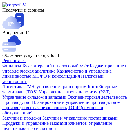
Продукты и сервисы
Внедрение 1С
Облачные услуги CorpCloud
Решения 1С
Финансы
Бухгалтерский и налоговый учёт
Бюджетирование и
управленческая аналитика
Казначейство и управление
ликвидностью
МСФО и консолидация
Налоговый
мониторинг
Логистика
TMS: управление транспортом
Контейнерные
терминалы (TOS)
Управление автотранспортом (УАТ)
Управление складом и запасами
Экспедиторская деятельность
Производство
Планирование и управление производством
Производственная безопасность
ТОиР (ремонты и
обслуживание)
Закупки и продажи
Закупки и управление поставщиками
Продажи и управление заказами клиентов
Управление
недвижимостью и арендой