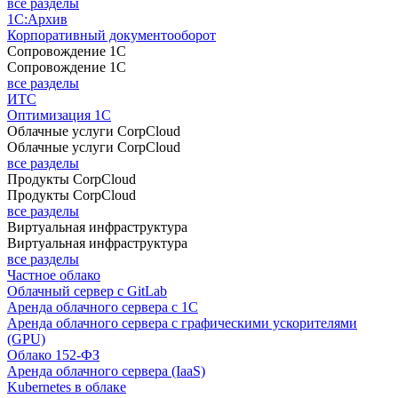
все разделы
1С:Архив
Корпоративный документооборот
Сопровождение 1С
Сопровождение 1С
все разделы
ИТС
Оптимизация 1С
Облачные услуги CorpCloud
Облачные услуги CorpCloud
все разделы
Продукты CorpCloud
Продукты CorpCloud
все разделы
Виртуальная инфраструктура
Виртуальная инфраструктура
все разделы
Частное облако
Облачный сервер с GitLab
Аренда облачного сервера с 1С
Аренда облачного сервера с графическими ускорителями
(GPU)
Облако 152-ФЗ
Аренда облачного сервера (IaaS)
Kubernetes в облаке