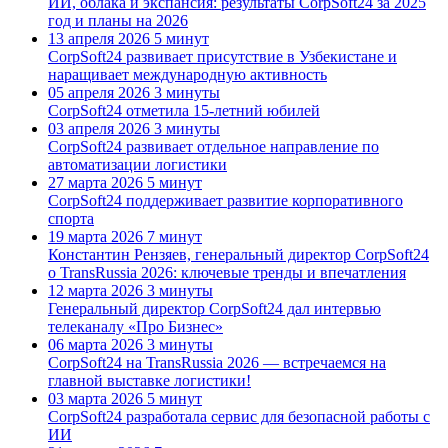
ИИ, облака и экспансия: результаты CorpSoft24 за 2025
год и планы на 2026
13 апреля 2026
5 минут
CorpSoft24 развивает присутствие в Узбекистане и
наращивает международную активность
05 апреля 2026
3 минуты
CorpSoft24 отметила 15-летний юбилей
03 апреля 2026
3 минуты
CorpSoft24 развивает отдельное направление по
автоматизации логистики
27 марта 2026
5 минут
CorpSoft24 поддерживает развитие корпоративного
спорта
19 марта 2026
7 минут
Константин Рензяев, генеральный директор CorpSoft24
о TransRussia 2026: ключевые тренды и впечатления
12 марта 2026
3 минуты
Генеральный директор CorpSoft24 дал интервью
телеканалу «Про Бизнес»
06 марта 2026
3 минуты
CorpSoft24 на TransRussia 2026 — встречаемся на
главной выставке логистики!
03 марта 2026
5 минут
CorpSoft24 разработала сервис для безопасной работы с
ИИ