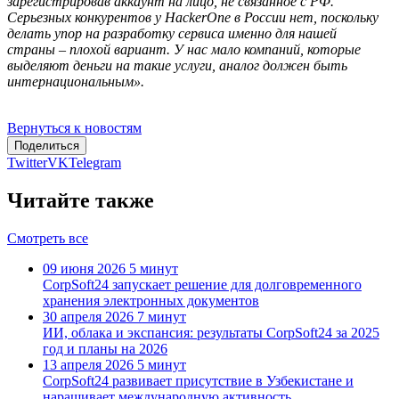
зарегистрировав аккаунт на лицо, не связанное с РФ.
Серьезных конкурентов у HackerOne в России нет, поскольку
делать упор на разработку сервиса именно для нашей
страны – плохой вариант. У нас мало компаний, которые
выделяют деньги на такие услуги, аналог должен быть
интернациональным».
Вернуться к новостям
Поделиться
Twitter
VK
Telegram
Читайте также
Смотреть все
09 июня 2026
5 минут
CorpSoft24 запускает решение для долговременного
хранения электронных документов
30 апреля 2026
7 минут
ИИ, облака и экспансия: результаты CorpSoft24 за 2025
год и планы на 2026
13 апреля 2026
5 минут
CorpSoft24 развивает присутствие в Узбекистане и
наращивает международную активность