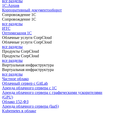
все разделы
1С:Архив
Корпоративный документооборот
Сопровождение 1С
Сопровождение 1С
все разделы
ИТС
Оптимизация 1С
Облачные услуги CorpCloud
Облачные услуги CorpCloud
все разделы
Продукты CorpCloud
Продукты CorpCloud
все разделы
Виртуальная инфраструктура
Виртуальная инфраструктура
все разделы
Частное облако
Облачный сервер с GitLab
Аренда облачного сервера с 1С
Аренда облачного сервера с графическими ускорителями
(GPU)
Облако 152-ФЗ
Аренда облачного сервера (IaaS)
Kubernetes в облаке