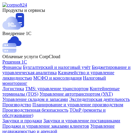
Продукты и сервисы
Внедрение 1С
Облачные услуги CorpCloud
Решения 1С
Финансы
Бухгалтерский и налоговый учёт
Бюджетирование и
управленческая аналитика
Казначейство и управление
ликвидностью
МСФО и консолидация
Налоговый
мониторинг
Логистика
TMS: управление транспортом
Контейнерные
терминалы (TOS)
Управление автотранспортом (УАТ)
Управление складом и запасами
Экспедиторская деятельность
Производство
Планирование и управление производством
Производственная безопасность
ТОиР (ремонты и
обслуживание)
Закупки и продажи
Закупки и управление поставщиками
Продажи и управление заказами клиентов
Управление
недвижимостью и арендой