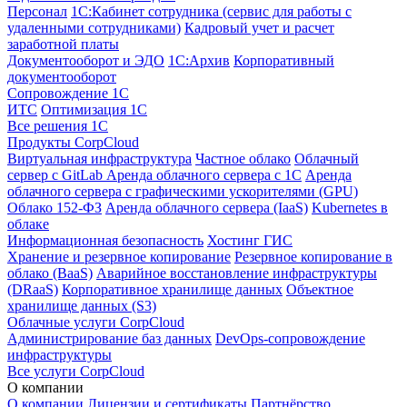
Персонал
1С:Кабинет сотрудника (сервис для работы с
удаленными сотрудниками)
Кадровый учет и расчет
заработной платы
Документооборот и ЭДО
1С:Архив
Корпоративный
документооборот
Сопровождение 1С
ИТС
Оптимизация 1С
Все решения 1С
Продукты CorpCloud
Виртуальная инфраструктура
Частное облако
Облачный
сервер с GitLab
Аренда облачного сервера с 1С
Аренда
облачного сервера с графическими ускорителями (GPU)
Облако 152-ФЗ
Аренда облачного сервера (IaaS)
Kubernetes в
облаке
Информационная безопасность
Хостинг ГИС
Хранение и резервное копирование
Резервное копирование в
облако (BaaS)
Аварийное восстановление инфраструктуры
(DRaaS)
Корпоративное хранилище данных
Объектное
хранилище данных (S3)
Облачные услуги CorpCloud
Администрирование баз данных
DevOps-сопровождение
инфраструктуры
Все услуги CorpCloud
О компании
О компании
Лицензии и сертификаты
Партнёрство