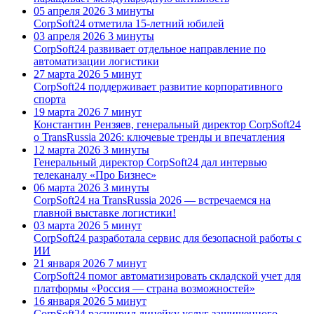
05 апреля 2026
3 минуты
CorpSoft24 отметила 15-летний юбилей
03 апреля 2026
3 минуты
CorpSoft24 развивает отдельное направление по
автоматизации логистики
27 марта 2026
5 минут
CorpSoft24 поддерживает развитие корпоративного
спорта
19 марта 2026
7 минут
Константин Рензяев, генеральный директор CorpSoft24
о TransRussia 2026: ключевые тренды и впечатления
12 марта 2026
3 минуты
Генеральный директор CorpSoft24 дал интервью
телеканалу «Про Бизнес»
06 марта 2026
3 минуты
CorpSoft24 на TransRussia 2026 — встречаемся на
главной выставке логистики!
03 марта 2026
5 минут
CorpSoft24 разработала сервис для безопасной работы с
ИИ
21 января 2026
7 минут
CorpSoft24 помог автоматизировать складской учет для
платформы «Россия — страна возможностей»
16 января 2026
5 минут
CorpSoft24 расширил линейку услуг защищенного