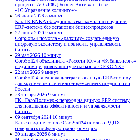
процессы АО «РЖД Бизнес Актив» на базе
«1С:Управление холдингом»
26 июня 2026
8 минут
Как ГК ENKA объединила семь компаний в единой
ERP-системе без остановки бизнес-процессов
22 июня 2026
9 минут
CorpSoft24 помогла «Уралхиму» создать единую
цифровую экосистему и повысить управляемость
бизнеса
29 мая 2026
10 минут
CorpSoft24 объединила «Россети Юг» и «Кубаньэнерго»
в едином цифровом контуре на базе «1С:ЕКС УХ»
22 мая 2026
9 минут
CorpSoft24 внедрила централизованную ERP-систему
для крупнейшей сети вагоноремонтных предприятий
России
23 января 2026
9 минут
ГК «ГалоПолимер»: переход на единую ERP-систему
для повышения эффективности и управляемости
бизнеса
09 сентября 2024
10 минут
Как сотрудничество с CorpSoft24 помогло ВДНХ
совершить цифровую трансформацию
30 января 2026
8 минут
Масштабирование подсистемы «Налоговый