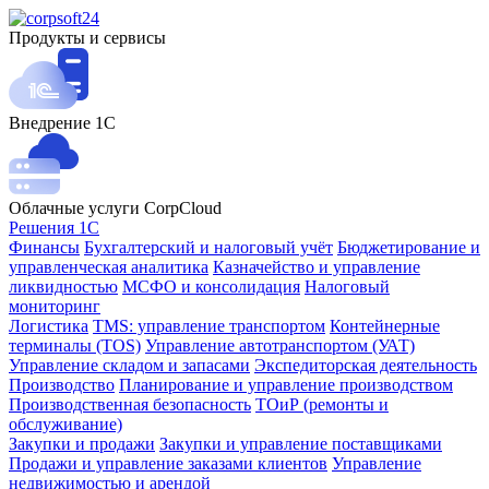
Продукты и сервисы
Внедрение 1С
Облачные услуги CorpCloud
Решения 1С
Финансы
Бухгалтерский и налоговый учёт
Бюджетирование и
управленческая аналитика
Казначейство и управление
ликвидностью
МСФО и консолидация
Налоговый
мониторинг
Логистика
TMS: управление транспортом
Контейнерные
терминалы (TOS)
Управление автотранспортом (УАТ)
Управление складом и запасами
Экспедиторская деятельность
Производство
Планирование и управление производством
Производственная безопасность
ТОиР (ремонты и
обслуживание)
Закупки и продажи
Закупки и управление поставщиками
Продажи и управление заказами клиентов
Управление
недвижимостью и арендой