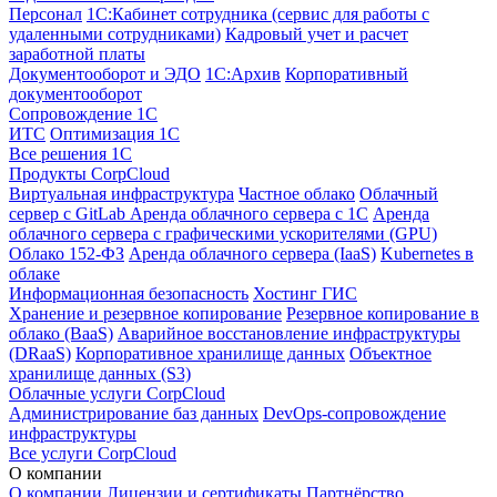
Персонал
1С:Кабинет сотрудника (сервис для работы с
удаленными сотрудниками)
Кадровый учет и расчет
заработной платы
Документооборот и ЭДО
1С:Архив
Корпоративный
документооборот
Сопровождение 1С
ИТС
Оптимизация 1С
Все решения 1С
Продукты CorpCloud
Виртуальная инфраструктура
Частное облако
Облачный
сервер с GitLab
Аренда облачного сервера с 1С
Аренда
облачного сервера с графическими ускорителями (GPU)
Облако 152-ФЗ
Аренда облачного сервера (IaaS)
Kubernetes в
облаке
Информационная безопасность
Хостинг ГИС
Хранение и резервное копирование
Резервное копирование в
облако (BaaS)
Аварийное восстановление инфраструктуры
(DRaaS)
Корпоративное хранилище данных
Объектное
хранилище данных (S3)
Облачные услуги CorpCloud
Администрирование баз данных
DevOps-сопровождение
инфраструктуры
Все услуги CorpCloud
О компании
О компании
Лицензии и сертификаты
Партнёрство