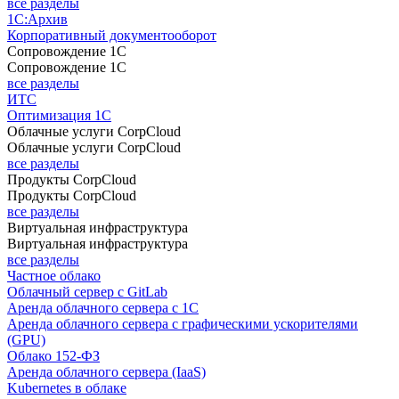
все разделы
1С:Архив
Корпоративный документооборот
Сопровождение 1С
Сопровождение 1С
все разделы
ИТС
Оптимизация 1С
Облачные услуги CorpCloud
Облачные услуги CorpCloud
все разделы
Продукты CorpCloud
Продукты CorpCloud
все разделы
Виртуальная инфраструктура
Виртуальная инфраструктура
все разделы
Частное облако
Облачный сервер с GitLab
Аренда облачного сервера с 1С
Аренда облачного сервера с графическими ускорителями
(GPU)
Облако 152-ФЗ
Аренда облачного сервера (IaaS)
Kubernetes в облаке