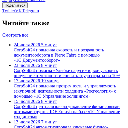
Поделиться
Twitter
VK
Telegram
Читайте также
Смотреть все
24 июля 2026
5 минут
CorpSoft24 повысила скорость и прозрачность
документооборота в Pierre Fabre с помощью
«1С:Документооборот»
23 июля 2026
8 минут
CorpSoft24 помогла «Улыбке радуги» вдвое ускорить
получение отчетности и снизить трудозатраты на 10%
17 июля 2026
10 минут
CorpSoft24 повысила прозрачность и управляемость
закупочной деятельности холдинга «Росгеология» с
помощью «1С:Управление холдингом»
15 июля 2026
8 минут
CorpSoft24 централизовала управление финансовыми
потоками группы IDF Eurasia на базе «1С:Управление
холдингом»
13 июля 2026
7 минут
CorpSoft24 автоматизировала ключевые бизнес-