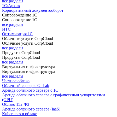
все разделы
1С:Архив
Корпоративный документооборот
Сопровождение 1С
Сопровождение 1С
все разделы
ИТС
Оптимизация 1С
Облачные услуги CorpCloud
Облачные услуги CorpCloud
все разделы
Продукты CorpCloud
Продукты CorpCloud
все разделы
Виртуальная инфраструктура
Виртуальная инфраструктура
все разделы
Частное облако
Облачный сервер с GitLab
Аренда облачного сервера с 1С
Аренда облачного сервера с графическими ускорителями
(GPU)
Облако 152-ФЗ
Аренда облачного сервера (IaaS)
Kubernetes в облаке