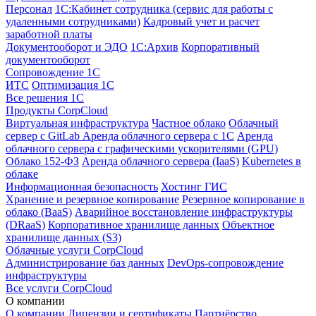
Персонал
1С:Кабинет сотрудника (сервис для работы с
удаленными сотрудниками)
Кадровый учет и расчет
заработной платы
Документооборот и ЭДО
1С:Архив
Корпоративный
документооборот
Сопровождение 1С
ИТС
Оптимизация 1С
Все решения 1С
Продукты CorpCloud
Виртуальная инфраструктура
Частное облако
Облачный
сервер с GitLab
Аренда облачного сервера с 1С
Аренда
облачного сервера с графическими ускорителями (GPU)
Облако 152-ФЗ
Аренда облачного сервера (IaaS)
Kubernetes в
облаке
Информационная безопасность
Хостинг ГИС
Хранение и резервное копирование
Резервное копирование в
облако (BaaS)
Аварийное восстановление инфраструктуры
(DRaaS)
Корпоративное хранилище данных
Объектное
хранилище данных (S3)
Облачные услуги CorpCloud
Администрирование баз данных
DevOps-сопровождение
инфраструктуры
Все услуги CorpCloud
О компании
О компании
Лицензии и сертификаты
Партнёрство