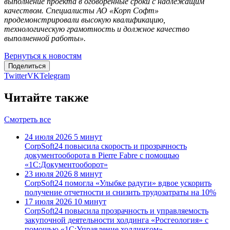
выполнение проекта в оговоренные сроки с надлежащим
качеством. Специалисты АО «Корп Софт»
продемонстрировали высокую квалификацию,
технологическую грамотность и должное качество
выполненной работы».
Вернуться к новостям
Поделиться
Twitter
VK
Telegram
Читайте также
Смотреть все
24 июля 2026
5 минут
CorpSoft24 повысила скорость и прозрачность
документооборота в Pierre Fabre с помощью
«1С:Документооборот»
23 июля 2026
8 минут
CorpSoft24 помогла «Улыбке радуги» вдвое ускорить
получение отчетности и снизить трудозатраты на 10%
17 июля 2026
10 минут
CorpSoft24 повысила прозрачность и управляемость
закупочной деятельности холдинга «Росгеология» с
помощью «1С:Управление холдингом»