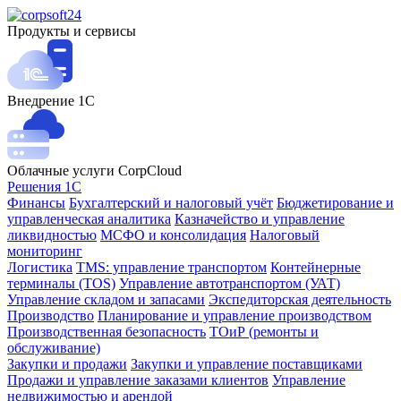
Продукты и сервисы
Внедрение 1С
Облачные услуги CorpCloud
Решения 1С
Финансы
Бухгалтерский и налоговый учёт
Бюджетирование и
управленческая аналитика
Казначейство и управление
ликвидностью
МСФО и консолидация
Налоговый
мониторинг
Логистика
TMS: управление транспортом
Контейнерные
терминалы (TOS)
Управление автотранспортом (УАТ)
Управление складом и запасами
Экспедиторская деятельность
Производство
Планирование и управление производством
Производственная безопасность
ТОиР (ремонты и
обслуживание)
Закупки и продажи
Закупки и управление поставщиками
Продажи и управление заказами клиентов
Управление
недвижимостью и арендой