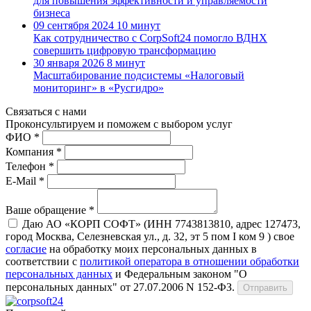
для повышения эффективности и управляемости
бизнеса
09 сентября 2024
10 минут
Как сотрудничество с CorpSoft24 помогло ВДНХ
совершить цифровую трансформацию
30 января 2026
8 минут
Масштабирование подсистемы «Налоговый
мониторинг» в «Русгидро»
Связаться с нами
Проконсуль­тируем и поможем с выбором услуг
ФИО *
Компания *
Телефон *
E-Mail *
Ваше обращение *
Даю АО «КОРП СОФТ» (ИНН 7743813810, адрес 127473,
город Москва, Селезневская ул., д. 32, эт 5 пом I ком 9 ) свое
согласие
на обработку моих персональных данных в
соответствии с
политикой оператора в отношении обработки
персональных данных
и Федеральным законом "О
персональных данных" от 27.07.2006 N 152-ФЗ.
Отправить