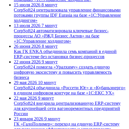
15 июля 2026
8 минут
CorpSoft24 централизовала управление финансовыми
потоками группы IDF Eurasia на базе «1С:Управление
холдингом»
13 июля 2026
7 минут
CorpSoft24 автоматизировала ключевые бизнес-
процессы АО «РЖД Бизнес Актив» на базе
«1С:Управление холдингом»
26 июня 2026
8 минут
Как ГК ENKA объединила семь компаний в единой
ERP-системе без остановки бизнес-процессов
22 июня 2026
9 минут
CorpSoft24 помогла «Уралхиму» создать единую
цифровую экосистему и повысить управляемость
бизнеса
29 мая 2026
10 минут
CorpSoft24 объединила «Россети Юг» и «Кубаньэнерго»
в едином цифровом контуре на базе «1С:ЕКС УХ»
22 мая 2026
9 минут
CorpSoft24 внедрила централизованную ERP-систему
для крупнейшей сети вагоноремонтных предприятий
России
23 января 2026
9 минут
ГК «ГалоПолимер»: переход на единую ERP-систему