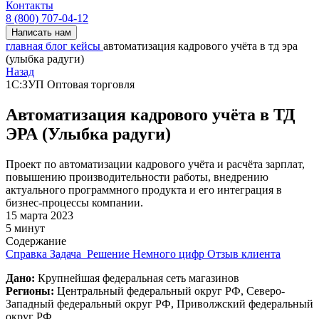
Контакты
8 (800) 707-04-12
Написать нам
главная
блог
кейсы
автоматизация кадрового учёта в тд эра
(улыбка радуги)
Назад
1С:ЗУП
Оптовая торговля
Автоматизация кадрового учёта в ТД
ЭРА (Улыбка радуги)
Проект по автоматизации кадрового учёта и расчёта зарплат,
повышению производительности работы, внедрению
актуального программного продукта и его интеграция в
бизнес-процессы компании.
15 марта 2023
5 минут
Содержание
Справка
Задача
Решение
Немного цифр
Отзыв клиента
Дано:
Крупнейшая федеральная сеть магазинов
Регионы:
Центральный федеральный округ РФ, Северо-
Западный федеральный округ РФ, Приволжский федеральный
округ РФ