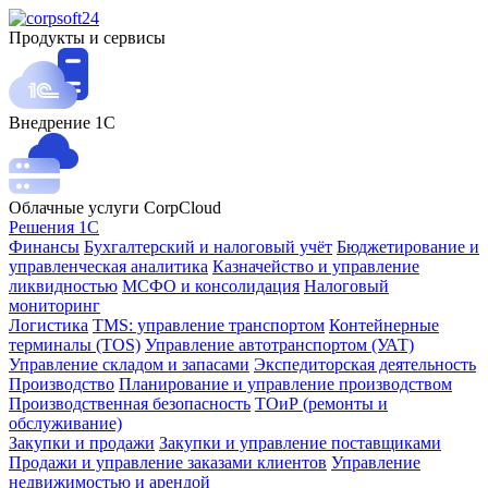
Продукты и сервисы
Внедрение 1С
Облачные услуги CorpCloud
Решения 1С
Финансы
Бухгалтерский и налоговый учёт
Бюджетирование и
управленческая аналитика
Казначейство и управление
ликвидностью
МСФО и консолидация
Налоговый
мониторинг
Логистика
TMS: управление транспортом
Контейнерные
терминалы (TOS)
Управление автотранспортом (УАТ)
Управление складом и запасами
Экспедиторская деятельность
Производство
Планирование и управление производством
Производственная безопасность
ТОиР (ремонты и
обслуживание)
Закупки и продажи
Закупки и управление поставщиками
Продажи и управление заказами клиентов
Управление
недвижимостью и арендой