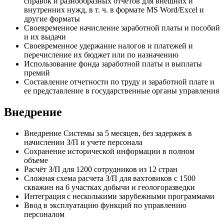
справок и разнообразных отчетов для внешних и
внутренних нужд, в т. ч. в формате MS Word/Excel и
другие форматы
Своевременное начисление заработной платы и пособий
и их выдачи
Своевременное удержание налогов и платежей и
перечисление их бюджет или по назначению
Использование фонда заработной платы и выплаты
премий
Составление отчетности по труду и заработной плате и
ее представление в государственные органы управления
Внедрение
Внедрение Системы за 5 месяцев, без задержек в
начислении З/П и учете персонала
Сохранение исторической информации в полном
объеме
Расчёт З/П для 1200 сотрудников из 12 стран
Сложная схема расчета З/П для вахтовиков с 1500
скважин на 6 участках добычи и геологоразведки
Интеграция с несколькими зарубежными программами
Ввод в эксплуатацию функций по управлению
персоналом