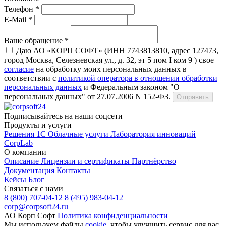
Телефон *
E-Mail *
Ваше обращение *
Даю АО «КОРП СОФТ» (ИНН 7743813810, адрес 127473,
город Москва, Селезневская ул., д. 32, эт 5 пом I ком 9 ) свое
согласие
на обработку моих персональных данных в
соответствии с
политикой оператора в отношении обработки
персональных данных
и Федеральным законом "О
персональных данных" от 27.07.2006 N 152-ФЗ.
Отправить
Подписывайтесь на наши соцсети
Продукты и услуги
Решения 1С
Облачные услуги
Лаборатория инноваций
CorpLab
О компании
Описание
Лицензии и сертификаты
Партнёрство
Документация
Контакты
Кейсы
Блог
Связаться с нами
8 (800) 707-04-12
8 (495) 983-04-12
corp@corpsoft24.ru
АО Корп Софт
Политика конфиденциальности
Мы используем файлы
cookie
, чтобы улучшить сервис для вас