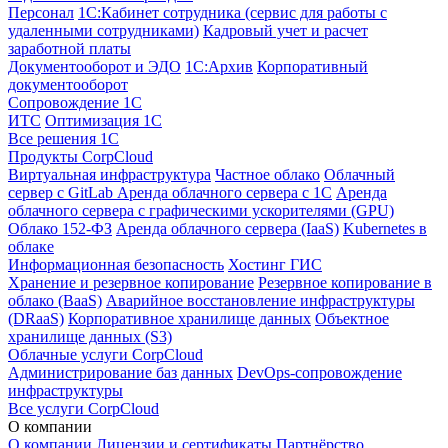
Персонал
1С:Кабинет сотрудника (сервис для работы с
удаленными сотрудниками)
Кадровый учет и расчет
заработной платы
Документооборот и ЭДО
1С:Архив
Корпоративный
документооборот
Сопровождение 1С
ИТС
Оптимизация 1С
Все решения 1С
Продукты CorpCloud
Виртуальная инфраструктура
Частное облако
Облачный
сервер с GitLab
Аренда облачного сервера с 1С
Аренда
облачного сервера с графическими ускорителями (GPU)
Облако 152-ФЗ
Аренда облачного сервера (IaaS)
Kubernetes в
облаке
Информационная безопасность
Хостинг ГИС
Хранение и резервное копирование
Резервное копирование в
облако (BaaS)
Аварийное восстановление инфраструктуры
(DRaaS)
Корпоративное хранилище данных
Объектное
хранилище данных (S3)
Облачные услуги CorpCloud
Администрирование баз данных
DevOps-сопровождение
инфраструктуры
Все услуги CorpCloud
О компании
О компании
Лицензии и сертификаты
Партнёрство