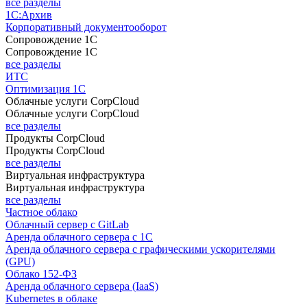
все разделы
1С:Архив
Корпоративный документооборот
Сопровождение 1С
Сопровождение 1С
все разделы
ИТС
Оптимизация 1С
Облачные услуги CorpCloud
Облачные услуги CorpCloud
все разделы
Продукты CorpCloud
Продукты CorpCloud
все разделы
Виртуальная инфраструктура
Виртуальная инфраструктура
все разделы
Частное облако
Облачный сервер с GitLab
Аренда облачного сервера с 1С
Аренда облачного сервера с графическими ускорителями
(GPU)
Облако 152-ФЗ
Аренда облачного сервера (IaaS)
Kubernetes в облаке