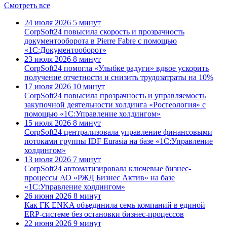
Смотреть все
24 июля 2026
5 минут
CorpSoft24 повысила скорость и прозрачность
документооборота в Pierre Fabre с помощью
«1С:Документооборот»
23 июля 2026
8 минут
CorpSoft24 помогла «Улыбке радуги» вдвое ускорить
получение отчетности и снизить трудозатраты на 10%
17 июля 2026
10 минут
CorpSoft24 повысила прозрачность и управляемость
закупочной деятельности холдинга «Росгеология» с
помощью «1С:Управление холдингом»
15 июля 2026
8 минут
CorpSoft24 централизовала управление финансовыми
потоками группы IDF Eurasia на базе «1С:Управление
холдингом»
13 июля 2026
7 минут
CorpSoft24 автоматизировала ключевые бизнес-
процессы АО «РЖД Бизнес Актив» на базе
«1С:Управление холдингом»
26 июня 2026
8 минут
Как ГК ENKA объединила семь компаний в единой
ERP-системе без остановки бизнес-процессов
22 июня 2026
9 минут