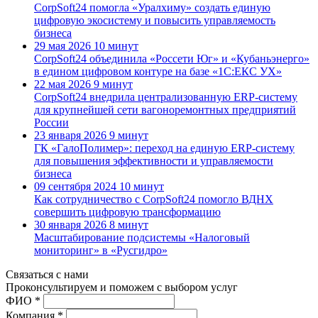
CorpSoft24 помогла «Уралхиму» создать единую
цифровую экосистему и повысить управляемость
бизнеса
29 мая 2026
10 минут
CorpSoft24 объединила «Россети Юг» и «Кубаньэнерго»
в едином цифровом контуре на базе «1С:ЕКС УХ»
22 мая 2026
9 минут
CorpSoft24 внедрила централизованную ERP-систему
для крупнейшей сети вагоноремонтных предприятий
России
23 января 2026
9 минут
ГК «ГалоПолимер»: переход на единую ERP-систему
для повышения эффективности и управляемости
бизнеса
09 сентября 2024
10 минут
Как сотрудничество с CorpSoft24 помогло ВДНХ
совершить цифровую трансформацию
30 января 2026
8 минут
Масштабирование подсистемы «Налоговый
мониторинг» в «Русгидро»
Связаться с нами
Проконсуль­тируем и поможем с выбором услуг
ФИО *
Компания *